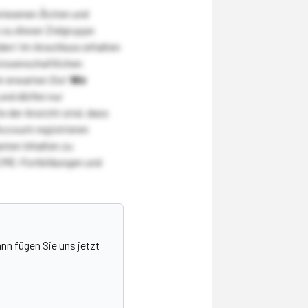
wiesenen Ärzten und
zu dieser Zielgruppe
den! Im Anschluss erhalten
wissenschaftlichen
r erwarten Sie!
Wir
und dürfen nur
 der Ansicht sind, dass
Account registrieren
nten Inhalten zu
CME-Fortbildungen und
nn fügen Sie uns jetzt