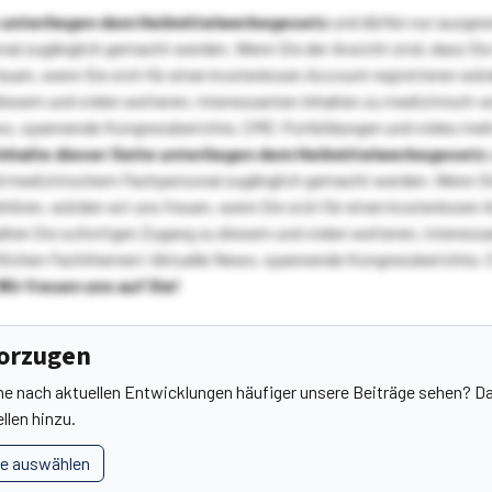
te unterliegen dem Heilmittelwerbegesetz
und dürfen nur ausge
l zugänglich gemacht werden. Wenn Sie der Ansicht sind, dass Sie 
reuen, wenn Sie sich für einen kostenlosen Account registrieren wür
diesem und vielen weiteren, interessanten Inhalten zu medizinisch-
s, spannende Kongressberichte, CME-Fortbildungen und vieles meh
Inhalte dieser Seite unterliegen dem Heilmittelwerbegesetz
 medizinischem Fachpersonal zugänglich gemacht werden. Wenn Sie
ehören, würden wir uns freuen, wenn Sie sich für einen kostenlosen 
ten Sie sofortigen Zugang zu diesem und vielen weiteren, interessa
lichen Fachthemen! Aktuelle News, spannende Kongressberichte, 
Wir freuen uns auf Sie!
vorzugen
he nach aktuellen Entwicklungen häufiger unsere Beiträge sehen? Da
llen hinzu.
le auswählen