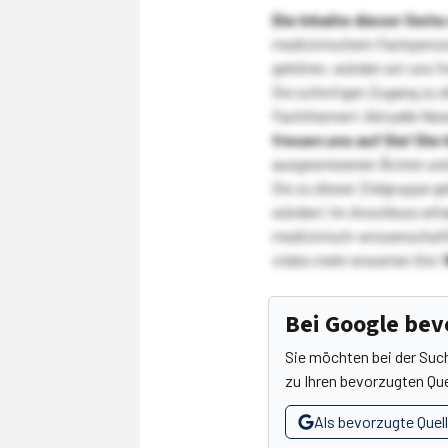
Die Inhalte dieser Sei
medizinischem Fachpersona
gehören, würden wir uns f
Sie sofortigen Zugang zu 
Fachthemen! Aktuelle New
freuen uns auf Sie!
Die 
ausgewiesenen Ärzten und
Sie zu dieser Zielgruppe g
würden! Im Anschluss erhal
medizinisch-wissenschaft
vieles mehr erwarten Sie!
Bei Google be
Sie möchten bei der Suc
zu Ihren bevorzugten Que
Als bevorzugte Quel