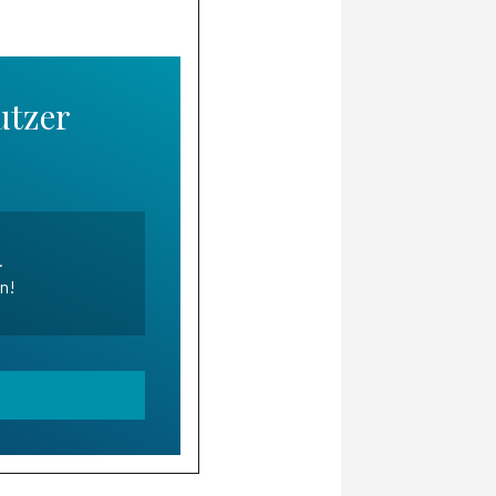
utzer
.
en!