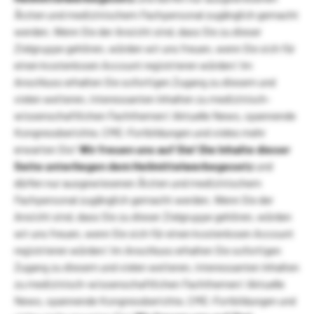
Ärzten und medizinischem Fachpersonal zugänglich gemacht
werden. Wenn Sie der Ansicht sind, dass Sie zu dieser
Zielgruppe gehören, würden wir uns freuen, wenn Sie sich für
einen kostenlosen Account registrieren würden! Im
Anschluss erhalten Sie sofortigen Zugang zu diesem und
vielen weiteren, interessanten Inhalten zu medizinisch-
wissenschaftlichen Fachthemen! Aktuelle News, spannende
Kongressberichte, CME-Fortbildungen und vieles mehr
erwarten Sie!
Wir freuen uns auf Sie!
Die Inhalte dieser
Seite unterliegen dem Heilmittelwerbegesetz
und
dürfen nur ausgewiesenen Ärzten und medizinischem
Fachpersonal zugänglich gemacht werden. Wenn Sie der
Ansicht sind, dass Sie zu dieser Zielgruppe gehören, würden
wir uns freuen, wenn Sie sich für einen kostenlosen Account
registrieren würden! Im Anschluss erhalten Sie sofortigen
Zugang zu diesem und vielen weiteren, interessanten Inhalten
zu medizinisch-wissenschaftlichen Fachthemen! Aktuelle
News, spannende Kongressberichte, CME-Fortbildungen und