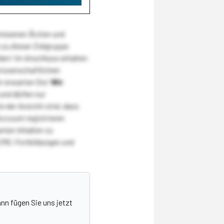
wiesenen Ärzten und
zu dieser Zielgruppe
den! Im Anschluss erhalten
wissenschaftlichen
r erwarten Sie!
Wir
und dürfen nur
 der Ansicht sind, dass
Account registrieren
nten Inhalten zu
CME-Fortbildungen und
nn fügen Sie uns jetzt