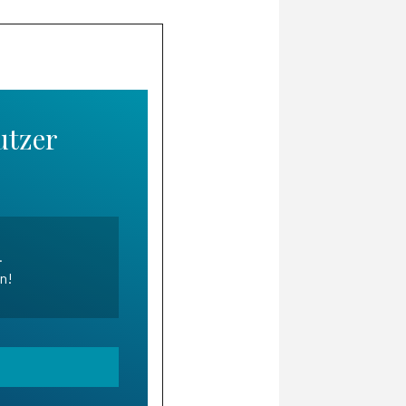
utzer
.
en!