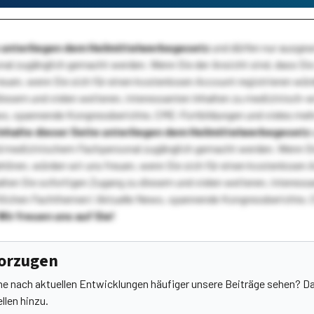
te unterliegen dem Heilmittelwerbegesetz
und dürfen nur ausge
l zugänglich gemacht werden. Wenn Sie der Ansicht sind, dass Sie 
reuen, wenn Sie sich für einen kostenlosen Account registrieren wür
diesem und vielen weiteren, interessanten Inhalten zu medizinisch-
s, spannende Kongressberichte, CME-Fortbildungen und vieles meh
Inhalte dieser Seite unterliegen dem Heilmittelwerbegesetz
 medizinischem Fachpersonal zugänglich gemacht werden. Wenn Sie
ehören, würden wir uns freuen, wenn Sie sich für einen kostenlosen 
ten Sie sofortigen Zugang zu diesem und vielen weiteren, interessa
lichen Fachthemen! Aktuelle News, spannende Kongressberichte, 
Wir freuen uns auf Sie!
vorzugen
he nach aktuellen Entwicklungen häufiger unsere Beiträge sehen? Da
llen hinzu.