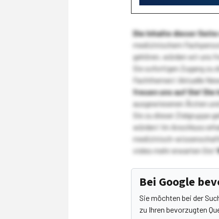
Die Inhalte dieser Sei
medizinischem Fachpersona
gehören, würden wir uns f
Sie sofortigen Zugang zu 
Fachthemen! Aktuelle New
freuen uns auf Sie!
Die 
ausgewiesenen Ärzten und
Sie zu dieser Zielgruppe g
würden! Im Anschluss erhal
medizinisch-wissenschaft
vieles mehr erwarten Sie!
Bei Google be
Sie möchten bei der Suc
zu Ihren bevorzugten Que