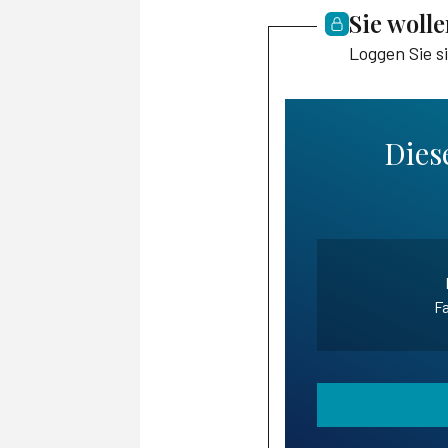
Sie woll
Loggen Sie s
Diese
Fa