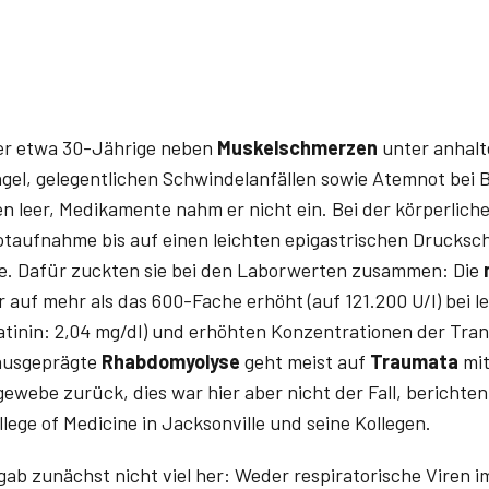
der etwa 30-Jährige neben
Muskelschmerzen
unter anhal
el, gelegentlichen Schwindelanfällen sowie Atemnot bei 
 leer, Medikamente nahm er nicht ein. Bei der körperlich
otaufnahme bis auf einen leichten epigastrischen Drucksc
e. Dafür zuckten sie bei den Laborwerten zusammen: Die
 auf mehr als das 600-Fache erhöht (auf 121.200 U/l) bei le
eatinin: 2,04 mg/dl) und erhöhten Konzentrationen der Tra
 ausgeprägte
Rhabdomyolyse
geht meist auf
Traumata
mi
webe zurück, dies war hier aber nicht der Fall, berichten
llege of Medicine in Jacksonville und seine Kollegen.
gab zunächst nicht viel her: Weder respiratorische Viren