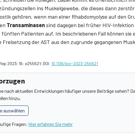
ndungszellen ins Muskelgewebe, die dieses dann zerstören
gnostik gehören, wenn man einer Rhabdomyolyse auf den Gru
ten
Transaminasen
sind dagegen bei früher HIV-Infektion
m fünften Patienten auf. Im beschriebenen Fall können sie 
die Freisetzung der AST aus den zugrunde gegangenen Musk
e Rep 2023; 16: e255621; DOI:
10.1136/bcr-2023-255621
vorzugen
he nach aktuellen Entwicklungen häufiger unsere Beiträge sehen? Da
llen hinzu.
le auswählen
äufige Fragen:
Hier erfahren Sie mehr