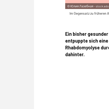
©
Юлия Лазебная - stock.ad
Im Gegensatz zu früheren A
Ein bisher gesunder
entpuppte sich eine
Rhabdomyo­lyse durc
dahinter.