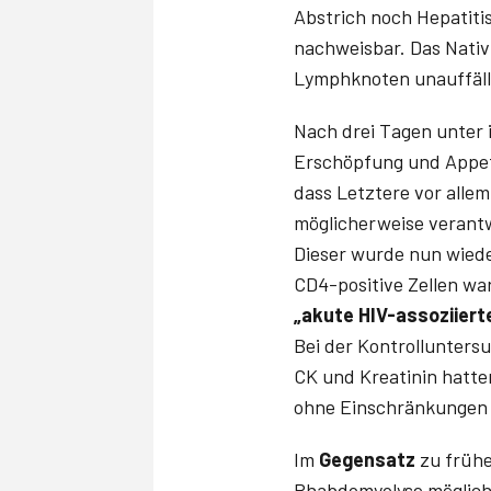
Abstrich noch Hepatitis
nachweisbar. Das Nativ
Lymphknoten unauffälli
Nach drei Tagen unter
Erschöpfung und Appeti
dass Letztere vor alle
möglicherweise verantw
Dieser wurde nun wiede
CD4-positive Zellen wa
„akute HIV-assoziier
Bei der Kontrollunters
CK und Kreatinin hatt
ohne Einschränkungen w
Im
Gegensatz
zu frühe
Rhabdomyolyse möglich,