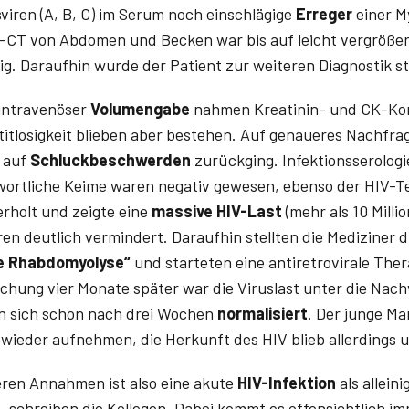
viren (A, B, C) im Serum noch einschlägige
Erreger
einer M
-CT von Abdomen und Becken war bis auf leicht vergrößer
g. Daraufhin wurde der Patient zur weiteren Diagnostik 
 intravenöser
Volumengabe
nahmen Kreatinin- und CK-Ko
tlosigkeit blieben aber bestehen. Auf genaueres Nachfra
m auf
Schluckbeschwerden
zurückging. Infektionsserologi
ortliche Keime waren negativ gewesen, ebenso der HIV-T
rholt und zeigte eine
massive HIV-Last
(mehr als 10 Mill
ren deutlich vermindert. Daraufhin stellten die Mediziner 
te Rhabdomyolyse“
und starteten eine antiretrovirale Ther
uchung vier Monate später war die Viruslast unter die Na
en sich schon nach drei Wochen
normalisiert
. Der junge Ma
ieder aufnehmen, die Herkunft des HIV blieb allerdings u
ren Annahmen ist also eine akute
HIV-Infektion
als allein
 schreiben die Kollegen. Dabei kommt es offensichtlich im