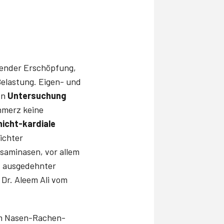
tender Erschöpfung,
Belastung. Eigen- und
en
Untersuchung
hmerz keine
nicht-kardiale
ichter
nsaminasen, vor allem
t ausgedehnter
 Dr. Aleem Ali vom
 im Nasen-Rachen-