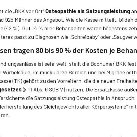
et die „BKK vor Ort“
Osteopathie als Satzungsleistung
an
 925 Männer das Angebot. Wie die Kasse mitteilt, bilden d
e (42 %). Gut 14 % aller Behandelten waren höchstens zehn
zteres passt zu Diagnosen wie „Schreibaby“ oder „Saugverw
sen tragen 80 bis 90 % der Kosten je Beha
dlungsanlässe ist sehr weit, stellt die Bochumer BKK fes
 Wirbelsäule, im muskulären Bereich und bei Migräne osth
asse (TK) gehört zu den Vorreitern, die die neuen Freiheit
gesetzes
(§ 11 Abs. 6 SGB V) nutzen. Die Ersatzkasse äußer
rsicherte die Satzungsleistung Osteopathie in Anspruch
rherstellung des Gleichgewichts aller Körpersysteme“ mitt
hren.