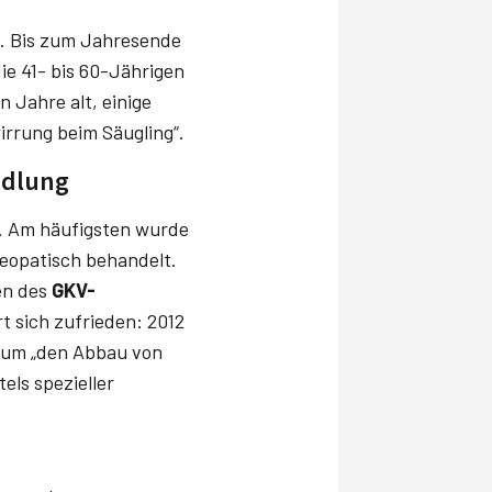
. Bis zum Jahresende
ie 41- bis 60-Jährigen
 Jahre alt, einige
irrung beim Säugling“.
ndlung
t. Am häufigsten wurde
eopatisch behandelt.
en des
GKV-
t sich zufrieden: 2012
, um „den Abbau von
els spezieller