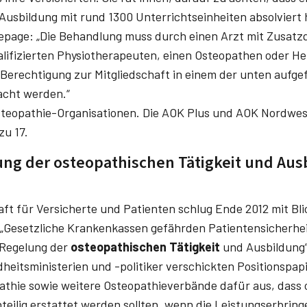
Ausbildung mit rund 1300 Unterrichtseinheiten absolviert h
mepage: „Die Behandlung muss durch einen Arzt mit Zusatzq
alifizierten Physio­therapeuten, einen Osteopathen oder Hei
e Berechtigung zur Mitgliedschaft in einem der unten aufg
acht werden.“
Osteopathie-Organisationen. Die AOK Plus und AOK Nordwest
zu 17.
lung der osteopathischen Tätigkeit und Aus
ft für Versicherte und Patienten schlug Ende 2012 mit Bli
 „Gesetzliche Krankenkassen gefährden Patientensicherheit
e Regelung der
osteopathischen Tätigkeit
und Ausbildung“
eitsministerien und -politiker verschickten Positionspapi
thie sowie weitere Osteopathieverbände dafür aus, dass 
eilig erstattet werden sollten, wenn die Leistungserbring