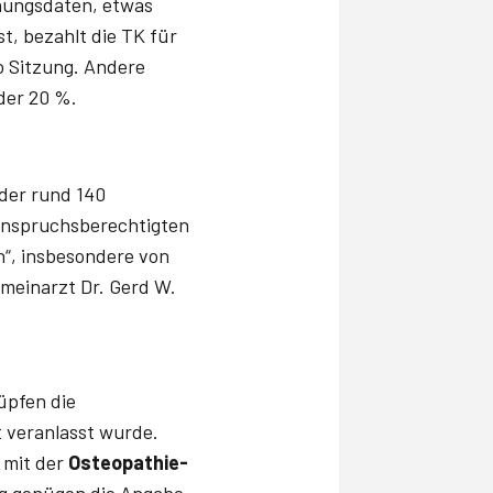
hnungsdaten, etwas
t, bezahlt die TK für
o Sitzung. Andere
der 20 %.
der rund 140
 anspruchsberechtigten
“, insbesondere von
emeinarzt Dr. Gerd W.
üpfen die
 veranlasst wurde.
 mit der
Osteopathie-