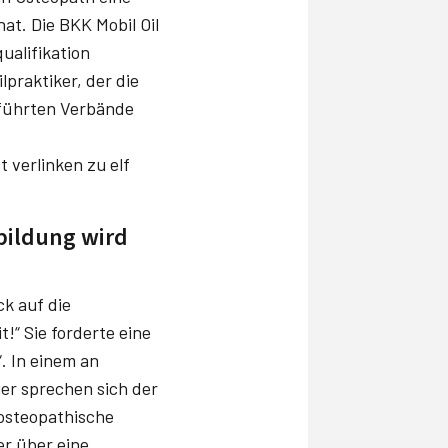
at. Die BKK Mobil Oil
ualifikation
lpraktiker, der die
eführten Verbände
 verlinken zu elf
bildung wird
ck auf die
!“ Sie forderte eine
. In einem an
er sprechen sich der
osteo­pathische
er über eine