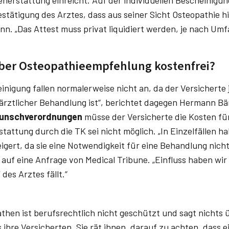
enerstattung einreicht. Auf der individuellen Bescheinig
estätigung des Arztes, dass aus seiner Sicht Osteopathie h
n. „Das Attest muss privat liquidiert werden, je nach Umf
ber Osteopathieempfehlung kostenfrei?
inigung fallen normalerweise nicht an, da der Versicherte 
ärztlicher Behandlung ist“, berichtet dagegen Hermann B
unschverordnungen
müsse der Versicherte die Kosten fü
stattung durch die TK sei nicht möglich. „In Einzelfällen h
gert, da sie eine Notwendigkeit für eine Behandlung nich
uf eine Anfrage von Medical Tribune. „Einfluss haben wir h
des Arztes fällt.“
then ist berufsrechtlich nicht geschützt und sagt nichts ü
 ihre Versicherten. Sie rät ihnen, darauf zu achten, dass 