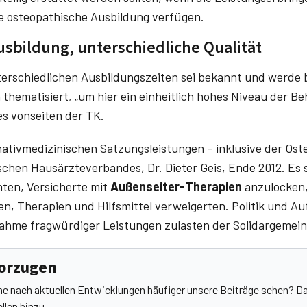
rte osteo­pathische Ausbildung verfügen.
usbildung, unterschiedliche Qualität
terschiedlichen Ausbildungszeiten sei bekannt und werde b
thematisiert, „um hier ein einheitlich hohes Niveau der B
 es vonseiten der TK.
nativmedizinischen Satzungsleistungen – inklusive der Ost
chen Haus­ärzteverbandes, Dr. Dieter Geis, Ende 2012. Es s
ten, Versicherte mit
Außenseiter-Therapien
anzulocken,
, Therapien und Hilfsmittel verweigerten. Politik und Au
ahme fragwürdiger Leistungen zulasten der Solidargemein
vorzugen
he nach aktuellen Entwicklungen häufiger unsere Beiträge sehen? Da
llen hinzu.