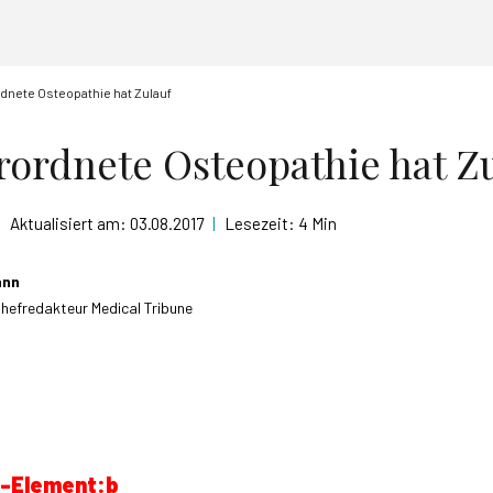
rdnete Osteopathie hat Zulauf
erordnete Osteopathie hat Z
|
Aktualisiert am:
03.08.2017
|
Lesezeit:
4 Min
ann
Chefredakteur Medical Tribune
t-Element:
b