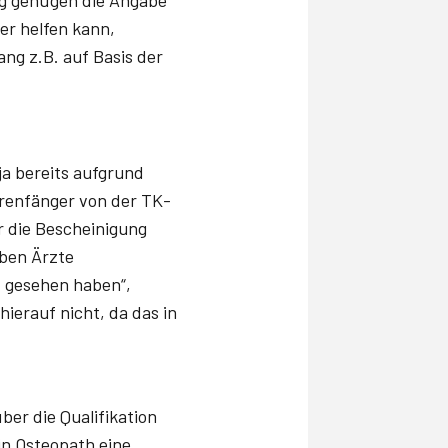
ung genügen die Angabe
ier helfen kann,
ang z.B. auf Basis der
ja bereits aufgrund
ärenfänger von der TK-
r die Bescheinigung
aben Ärzte
t gesehen haben“,
ierauf nicht, da das in
ber die Qualifikation
ein Osteopath eine