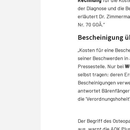
Rechnung
für die Kost
der Dia­gnose und die B
erläutert Dr. Zimmerman
Nr. 70 GOÄ.“
Bescheinigung ü
„Kosten für eine Besche
seiner Beschwerden in 
Pressestelle. Nur bei
W
selbst tragen; deren Er
Bescheinigungen verwei
antwortet Bärenfänger a
die ‘Verordnungshoheit’ 
Der Begriff des Osteopa
aus, warnt die AOK Plus