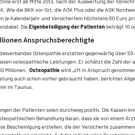
könne erst ab Mitte 2013, nach der Auswertung der Abrec
K. Wie die BKK vor Ort, die AOK Plus oder die AOK Nordwes
n je Kalenderjahr und Versichertem höchstens 60 Euro pr
endabel. Die
Eigenbeteiligung der Patienten
beträgt 10 o
llionen Anspruchsberechtigte
esverbandes Osteopathie erstatten gegenwärtig über 50 
ssen osteo­pathische Leistungen. Er schätzt die Zahl der
30 Millionen.
Osteopathie
wird „oft in Anspruch genommen
eistung auch schon vorher gebraucht haben, berichtet Allg
im im Taunus.
ungen der Patienten seien durchweg positiv. Die Kassen kn
teopathischen Behandlung daran, dass sie von einem Arzt
ose Bescheinigung erstellen, die der Versicherte zusammen