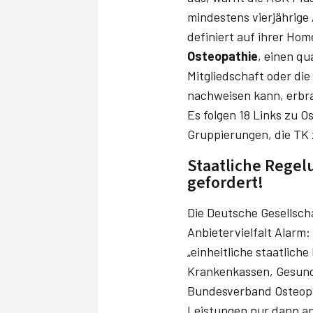
mindestens vierjährige 
definiert auf ihrer Ho
Osteopathie
, einen qu
Mitgliedschaft oder di
nachweisen kann, erbr
Es folgen 18 Links zu 
Gruppierungen, die TK 
Staat­liche Rege
gefordert!
Die Deutsche Gesellscha
Anbietervielfalt Alarm:
„einheitliche staat­lich
Krankenkassen, Gesundh
Bundesverband Osteo­pa
Leistungen nur dann ant