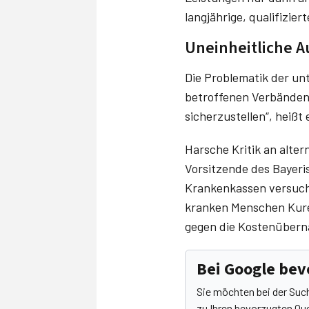
langjährige, qualifizie
Uneinheitliche A
Die Problematik der un
betroffenen Verbänden 
sicherzustellen“, heißt
Harsche Kritik an alter
Vorsitzende des Bayeris
Krankenkassen versuch
kranken Menschen Kuren
gegen die Kostenübern
Bei Google be
Sie möchten bei der Suc
zu Ihren bevorzugten Que