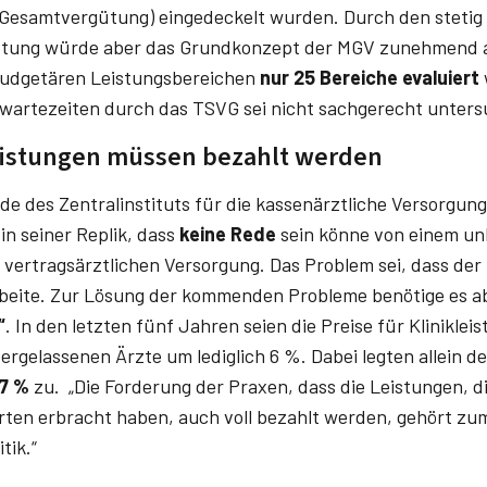
e Gesamtvergütung) eingedeckelt wurden. Durch den stetig 
ütung würde aber das Grundkonzept der MGV zunehmend 
abudgetären Leistungsbereichen
nur 25 Bereiche evaluiert
wartezeiten durch das TSVG sei nicht sachgerecht unters
istungen müssen bezahlt werden
e des Zentralinstituts für die kassenärztliche Versorgung 
 in seiner Replik, dass
keine Rede
sein könne von einem unk
 vertragsärztlichen Versorgung. Das Problem sei, dass d
beite. Zur Lösung der kommenden Probleme benötige es ab
“
. In den letzten fünf Jahren seien die Preise für Klinikle
dergelassenen Ärzte um lediglich 6 %. Dabei legten allein 
7 %
zu. „Die Forderung der Praxen, dass die Leistungen, d
erten erbracht haben, auch voll bezahlt werden, gehört z
tik.“