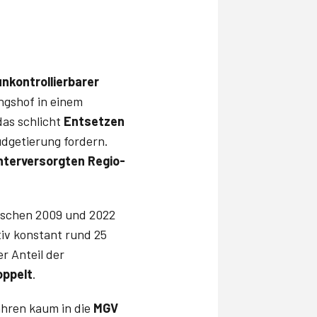
unkontrollierbarer
ngshof in einem
das schlicht
Entsetzen
udgetierung fordern.
nterversorgten Regio­
wischen 2009 und 2022
iv konstant rund 25
r Anteil der
oppelt
.
ahren kaum in die
MGV