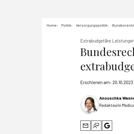
Home
Politik
Versorgungspolitik
Bundesrechnu
Extrabudgetäre Leistunge
Bundesrech
extrabudge
Erschienen am:
20.10.2023
Anouschka Wasn
Redakteurin Medica