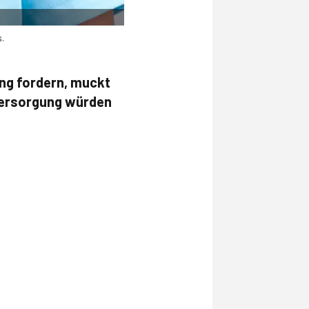
.
ung fordern, muckt
Versorgung würden
n