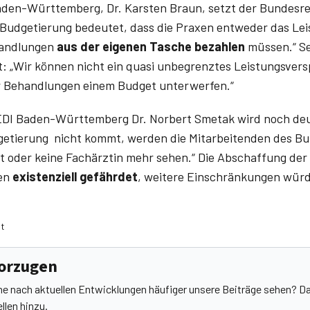
aden-Württemberg, Dr. Karsten Braun, setzt der Bundesr
 „Budgetierung bedeutet, dass die Praxen entweder das L
handlungen
aus der eigenen Tasche bezahlen
müssen.“ Sei
zt: „Wir können nicht ein quasi unbegrenztes Leis­tungsve
der Behandlungen einem Budget unterwerfen.“
EDI Baden-Württemberg Dr. Norbert Smetak wird noch deut
getierung nicht kommt, werden die Mitarbeitenden des 
t oder keine Fachärztin mehr sehen.“ Die Abschaffung de
xen
existenziell gefährdet
, weitere Einschränkungen würd
ht
vorzugen
he nach aktuellen Entwicklungen häufiger unsere Beiträge sehen? Da
llen hinzu.