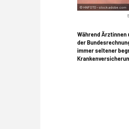
©
HNFOTO – stock.adobe.com
Während Ärztinnen u
der Bundesrechnung
immer seltener begr
Krankenversicherun