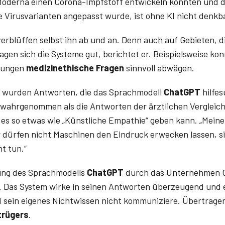
Moderna einen Corona-Impfstoff entwickeln konnten und d
 Virusvarianten angepasst wurde, ist ohne KI nicht denkba
verblüffen selbst ihn ab und an. Denn auch auf Gebieten, die
agen sich die Systeme gut, berichtet er. Beispielsweise ko
sungen
medizin­ethische Fragen
sinnvoll abwägen.
e wurden Antworten, die das Sprachmodell
ChatGPT
hilfe
wahrgenommen als die Antworten der ärztlichen Vergleich
 es so etwas wie „Künstliche Empathie“ geben kann. „Meine
r dürfen nicht Maschinen den Eindruck erwecken lassen, 
ht tun.“
ung des Sprachmodells
ChatGPT
durch das Unternehmen O
ch. Das System wirke in seinen Antworten überzeugend und 
nd sein eigenes Nichtwissen nicht kommuniziere. Übertrage
trügers
.