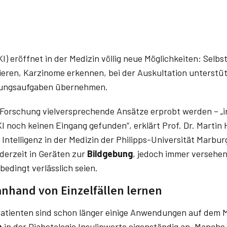
(KI) eröffnet in der Medizin völlig neue Möglichkeiten: Selb
ieren, Karzinome erkennen, bei der Auskultation unterstüt
tungsaufgaben übernehmen.
Forschung vielversprechende Ansätze erprobt werden – „in
I noch keinen Eingang gefunden“, erklärt Prof. Dr. ­Martin 
e Intelligenz in der Medizin der Philipps-Universität Marbu
erzeit in Geräten zur
Bildgebung
, jedoch immer versehen
bedingt verlässlich seien.
nhand von Einzelfällen lernen
atienten sind schon länger einige Anwendungen auf dem M
e
in der Diabetologie Insulinwerte eigenständig an. Manche