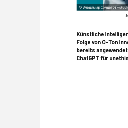
©
Владимир Солдатов – stoc
Je
Künstliche Intellige
Folge von O-Ton Inne
bereits angewendet
ChatGPT für unethi