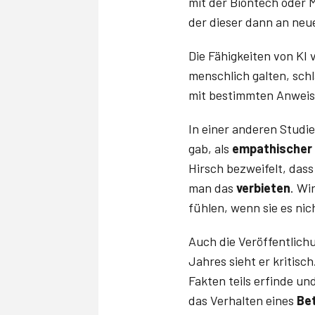
mit der Biontech oder 
der dieser dann an neue
Die Fähigkeiten von KI 
menschlich galten, schl
mit bestimmten Anwei
In einer anderen Studi
gab, als
empathischer
Hirsch bezweifelt, dass
man das
verbieten
. Wi
fühlen, wenn sie es nic
Auch die Veröffentlich
Jahres sieht er kritis
Fakten teils erfinde u
das Verhalten eines
Be