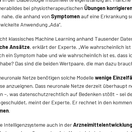
erabildes bei physiotherapeutischen
Übungen korrigiere
 nahe, die anhand von
Symptomen
auf eine Erkrankung s
ntwickelte Anwendung „Ada“.
icht klassisches Machine Learning anhand Tausender Date
sche Ansätze
, erklärt der Experte. „Wie wahrscheinlich ist 
ch ein Symptom habe und wie wahrscheinlich ist es, dass 
 habe? Das sind die beiden Wertpaare, die man dazu brau
 neuronale Netze benötigen solche Modelle
wenige Einzelfä
e anzueignen. Dass neuronale Netze derzeit überhaupt no
n –, was datenschutzrechtlich auf Bedenken stößt – sei de
 geschuldet, meint der Experte. Er rechnet in den komme
hmen
.
he Intelligenzsysteme auch in der
Arzneimittelentwicklun