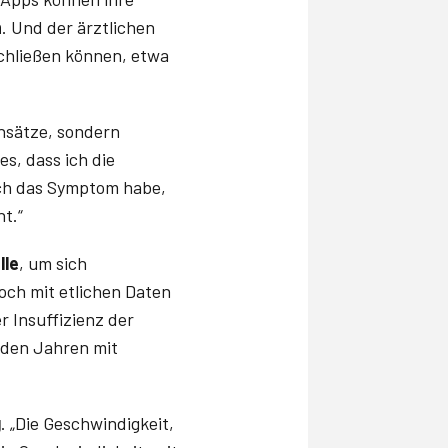
n
. Und der ärztlichen
chließen können, etwa
nsätze, sondern
es, dass ich die
ich das Symptom habe,
cht.“
lle
, um sich
ch mit etlichen Daten
r Insuffizienz der
nden Jahren mit
g
. „Die Geschwindigkeit,