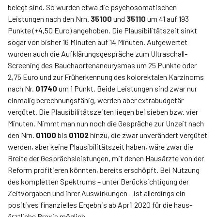
belegt sind. So wurden etwa die psychosomatischen
Leistungen nach den Nrn.
35100
und
35110
um 41 auf 193
Punkte (+4,50 Euro) angehoben. Die Plausibilitätszeit sinkt
sogar von bisher 16 Minuten auf 14 Minuten. Aufgewertet
wurden auch die Aufklärungsgespräche zum Ultraschall-
Screening des Bauchaortenaneurysmas um 25 Punkte oder
2,75 Euro und zur Früherkennung des kolorektalen Karzinoms
nach Nr.
01740
um 1 Punkt. Beide Leistungen sind zwar nur
einmalig berechnungsfähig, werden aber extrabudgetär
vergütet. Die Plausibilitätszeiten liegen bei sieben bzw. vier
Minuten. Nimmt man nun noch die Gespräche zur Unzeit nach
den Nrn.
01100
bis
01102
hinzu, die zwar unverändert vergütet
werden, aber keine Plausibilitätszeit haben, wäre zwar die
Breite der Gesprächsleistungen, mit denen Hausärzte von der
Reform profitieren könnten, bereits erschöpft. Bei Nutzung
des kompletten Spektrums – unter Berücksichtigung der
Zeitvorgaben und ihrer Auswirkungen – ist allerdings ein
positives finanzielles Ergebnis ab April 2020 für die haus­
ärztliche Praxis möglich.