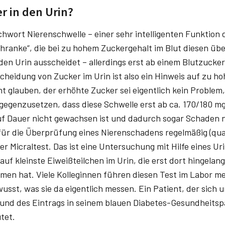
 in den Urin?
chwort Nierenschwelle – einer sehr intelligenten Funktion 
chranke“, die bei zu hohem Zuckergehalt im Blut diesen ü
den Urin ausscheidet – allerdings erst ab einem Blutzucker
cheidung von Zucker im Urin ist also ein Hinweis auf zu ho
t glauben, der erhöhte Zucker sei eigentlich kein Problem
gegenzusetzen, dass diese Schwelle erst ab ca. 170/180 mg/
uf Dauer nicht gewachsen ist und dadurch sogar Schaden 
für die Überprüfung eines Nierenschadens regelmäßig (qua
der Micraltest. Das ist eine Untersuchung mit Hilfe eines Ur
 auf kleinste Eiweißteilchen im Urin, die erst dort hingelan
en hat. Viele Kolleginnen führen diesen Test im Labor me
wusst, was sie da eigentlich messen. Ein Patient, der sich 
und des Eintrags in seinem blauen Diabetes-Gesundheitsp
tet.