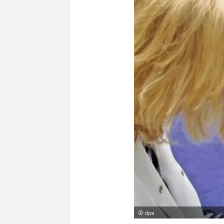
©
dpa