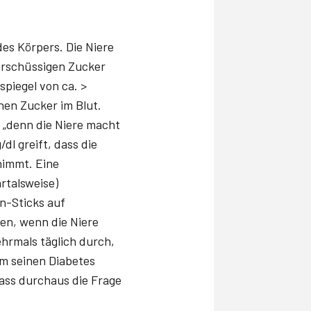
des Körpers. Die Niere
berschüssigen Zucker
spiegel von ca. >
hen Zucker im Blut.
, „denn die Niere macht
dl greift, dass die
nimmt. Eine
rtalsweise)
in-Sticks auf
gen, wenn die Niere
hrmals täglich durch,
um seinen Diabetes
ass durchaus die Frage