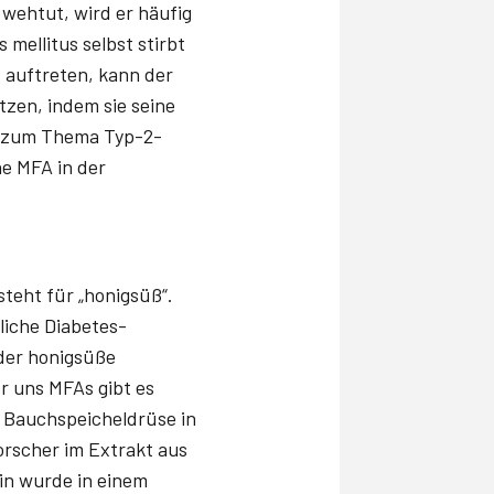
 wehtut, wird er häufig
 mellitus selbst stirbt
t auftreten, kann der
tzen, indem sie seine
n zum Thema Typ-2-
ne MFA in der
steht für „honigsüß“.
liche Diabetes-
der honigsüße
r uns MFAs gibt es
e Bauchspeicheldrüse in
rscher im Extrakt aus
in wurde in einem