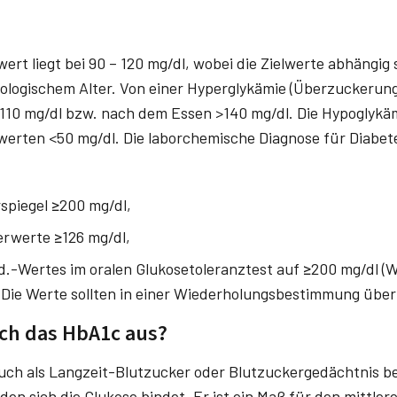
rt liegt bei 90 – 120 mg/dl, wobei die Zielwerte abhängig 
logischem Alter. Von einer Hyperglykämie (Überzuckerung
110 mg/dl bzw. nach dem Essen >140 mg/dl. Die Hypoglykä
erten <50 mg/dl. Die laborchemische Diagnose für Diabetes
piegel ≥200 mg/dl,
rwerte ≥126 mg/dl,
.-Wertes im oralen Glukosetoleranztest auf ≥200 mg/dl (
Die Werte sollten in einer Wiederholungsbestimmung übe
ich das HbA1c aus?
ch als Langzeit-Blutzucker oder Blutzuckergedächtnis be
 den sich die Glukose bindet. Er ist ein Maß für den mittle