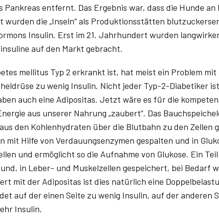
Pankreas entfernt. Das Ergebnis war, dass die Hunde an 
t wurden die „Inseln“ als Produktionsstätten blutzucker
ormons Insulin. Erst im 21. Jahrhundert wurden langwirk
insuline auf den Markt gebracht.
betes mellitus Typ 2 erkrankt ist, hat meist ein Problem m
heldrüse zu wenig Insulin. Nicht jeder Typ-2-Diabetiker is
ben auch eine Adipositas. Jetzt wäre es für die kompetent
e Energie aus unserer Nahrung „zaubert“. Das Bauchspeich
 aus den Kohlenhydraten über die Blutbahn zu den Zellen 
 mit Hilfe von Verdauungsenzymen gespalten und in Gluko
Zellen und ermöglicht so die Aufnahme von Glukose. Ein Teil
nd, in Leber- und Muskelzellen gespeichert, bei Bedarf w
t mit der Adipositas ist dies natürlich eine Doppelbelastu
et auf der einen Seite zu wenig Insulin, auf der anderen 
hr Insulin.