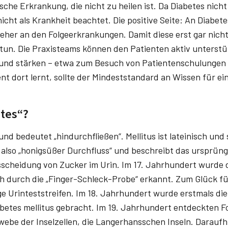
ische Erkrankung, die nicht zu heilen ist. Da Diabetes nicht
icht als Krankheit beachtet. Die positive Seite: An Diabetes
 eher an den Folgeerkrankungen. Damit diese erst gar nich
t tun. Die Praxisteams können den Patienten aktiv unterstü
n und stärken – etwa zum Besuch von Patientenschulunge
nt dort lernt, sollte der Mindeststandard an Wissen für ei
tes“?
und bedeutet „hindurchfließen“. Mellitus ist lateinisch und 
 also „honigsüßer Durchfluss“ und beschreibt das ursprüng
scheidung von Zucker im Urin. Im 17. Jahrhundert wurde 
 durch die „Finger-Schleck-Probe“ erkannt. Zum Glück fü
ge Urinteststreifen. Im 18. Jahrhundert wurde erstmals di
tes mellitus gebracht. Im 19. Jahrhundert entdeckten Fo
ebe der Inselzellen, die Langerhansschen Inseln. Daraufh