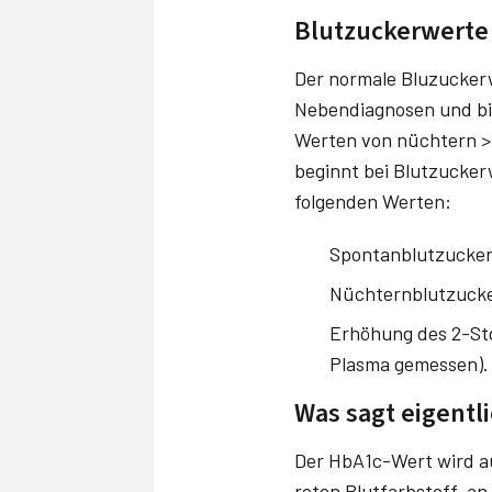
Blutzuckerwerte
Der normale Bluzuckerwe
Nebendiagnosen und bio
Werten von nüchtern >
beginnt bei Blutzuckerw
folgenden Werten:
Spontanblutzuckers
Nüchternblutzucke
Erhöhung des 2-Std
Plasma gemessen). 
Was sagt eigentl
Der HbA1c-Wert wird au
roten Blutfarbstoff, an