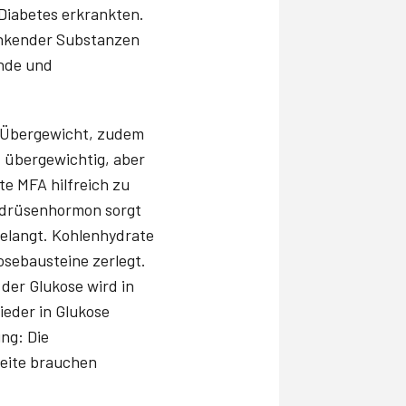
Diabetes erkrankten.
senkender Substanzen
ende und
it Übergewicht, zudem
t übergewichtig, aber
e MFA hilfreich zu
eldrüsenhormon sorgt
gelangt. Kohlenhydrate
sebausteine zerlegt.
 der Glukose wird in
ieder in Glukose
ng: Die
Seite brauchen