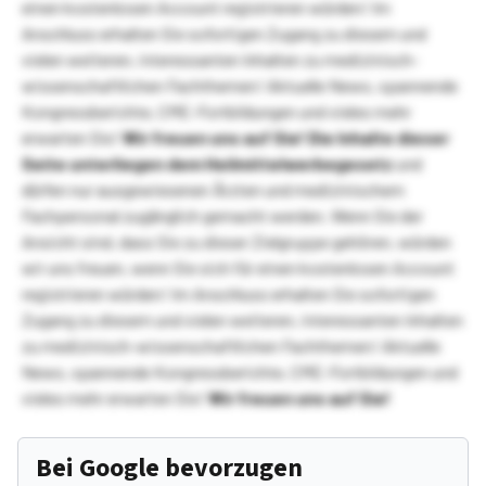
einen kostenlosen Account registrieren würden! Im
Anschluss erhalten Sie sofortigen Zugang zu diesem und
vielen weiteren, interessanten Inhalten zu medizinisch-
wissenschaftlichen Fachthemen! Aktuelle News, spannende
Kongressberichte, CME-Fortbildungen und vieles mehr
erwarten Sie!
Wir freuen uns auf Sie!
Die Inhalte dieser
Seite unterliegen dem Heilmittelwerbegesetz
und
dürfen nur ausgewiesenen Ärzten und medizinischem
Fachpersonal zugänglich gemacht werden. Wenn Sie der
Ansicht sind, dass Sie zu dieser Zielgruppe gehören, würden
wir uns freuen, wenn Sie sich für einen kostenlosen Account
registrieren würden! Im Anschluss erhalten Sie sofortigen
Zugang zu diesem und vielen weiteren, interessanten Inhalten
zu medizinisch-wissenschaftlichen Fachthemen! Aktuelle
News, spannende Kongressberichte, CME-Fortbildungen und
vieles mehr erwarten Sie!
Wir freuen uns auf Sie!
Bei Google bevorzugen