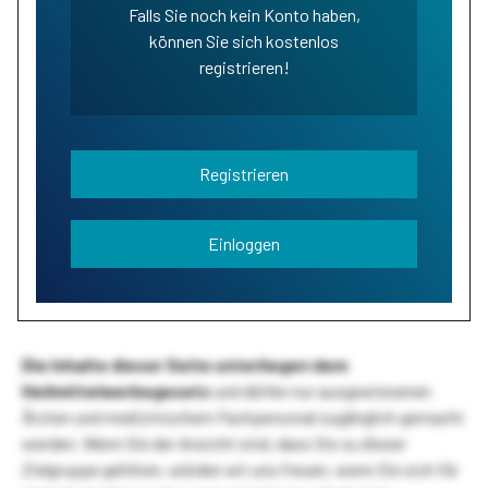
Falls Sie noch kein Konto haben,
können Sie sich kostenlos
registrieren!
Registrieren
Einloggen
Die Inhalte dieser Seite unterliegen dem
Heilmittelwerbegesetz
und dürfen nur ausgewiesenen
Ärzten und medizinischem Fachpersonal zugänglich gemacht
werden. Wenn Sie der Ansicht sind, dass Sie zu dieser
Zielgruppe gehören, würden wir uns freuen, wenn Sie sich für