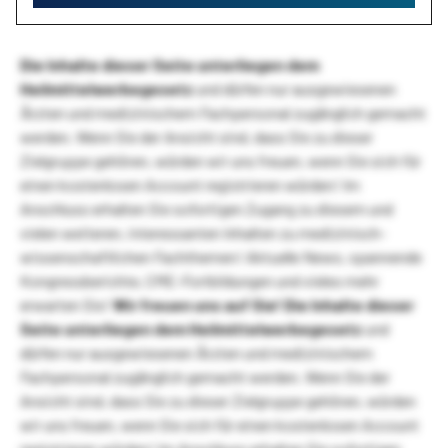
Die Inhalte dieser Seite unterliegen dem
Heilmittelwerbegesetz
und dürfen nur ausgewiesenen
Ärzten und medizinischem Fachpersonal zugänglich gemacht
werden. Wenn Sie der Ansicht sind, dass Sie zu dieser
Zielgruppe gehören, würden wir uns freuen, wenn Sie sich für
einen kostenlosen Account registrieren würden! Im
Anschluss erhalten Sie sofortigen Zugang zu diesem und
vielen weiteren, interessanten Inhalten zu medizinisch-
wissenschaftlichen Fachthemen! Aktuelle News, spannende
Kongressberichte, CME-Fortbildungen und vieles mehr
erwarten Sie!
Wir freuen uns auf Sie!
Die Inhalte dieser
Seite unterliegen dem Heilmittelwerbegesetz
und
dürfen nur ausgewiesenen Ärzten und medizinischem
Fachpersonal zugänglich gemacht werden. Wenn Sie der
Ansicht sind, dass Sie zu dieser Zielgruppe gehören, würden
wir uns freuen, wenn Sie sich für einen kostenlosen Account