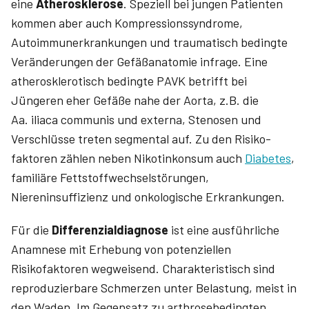
eine
Atherosklerose
. Speziell bei jungen Patienten
kommen aber auch Kompressions­syndrome,
Autoimmunerkrankungen und traumatisch bedingte
Veränderungen der Gefäßanatomie infrage. Eine
atherosklerotisch bedingte PAVK betrifft bei
Jüngeren eher Gefäße nahe der Aorta, z.B. die
Aa. iliaca communis und externa, Stenosen und
Verschlüsse treten segmental auf. Zu den Risiko­
faktoren zählen neben Nikotinkonsum auch
Diabetes
,
familiäre Fettstoffwechselstörungen,
Niereninsuffizienz und onkologische Erkrankungen­.
Für die
Differenzialdiagnose
ist eine ausführliche
Anamnese mit Erhebung von potenziellen
Risikofaktoren wegweisend. Charakteristisch sind
reproduzierbare Schmerzen unter Belastung, meist in
den Waden. Im Gegensatz zu arthrosebedingten