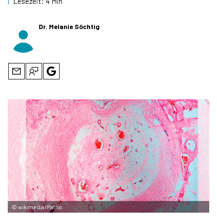
|
Lesezeit:
4 Min
Dr. Melanie Söchtig
©
wikimedia/Patho