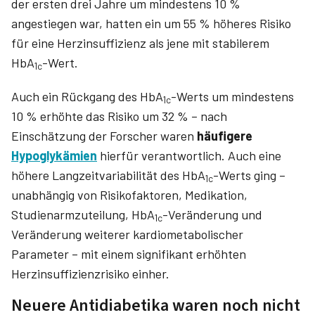
der ersten drei Jahre um mindestens 10 %
angestiegen war, hatten ein um 55 % höheres Risiko
für eine Herzinsuffizienz als jene mit stabilerem
HbA
-Wert.
1c
Auch ein Rückgang des HbA
-Werts um mindestens
1c
10 % erhöhte das Risiko um 32 % – nach
Einschätzung der Forscher waren
häufigere
Hypoglyk­ämien
hierfür verantwortlich. Auch eine
höhere Langzeitvariabilität des HbA
-Werts ging –
1c
unabhängig von Risikofaktoren, Medikation,
Studienarmzuteilung, HbA
-Veränderung und
1c
Veränderung weiterer kardiometabolischer
Parameter – mit einem signifikant erhöhten
Herzinsuffizienzrisiko einher.
Neuere Antidiabetika waren noch nicht