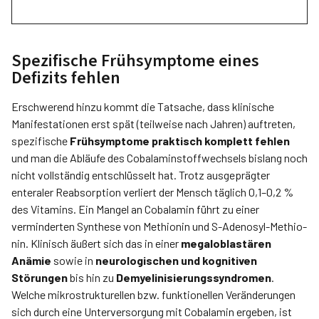
Spezifische Frühsymptome eines
Defizits fehlen
Erschwerend hinzu kommt die Tatsache, dass klinische
Manifes­tationen erst spät (teilweise nach Jahren) auftreten,
spezifische
Frühsymptome praktisch komplett fehlen
und man die Abläufe des Cobal­aminstoffwechsels bislang noch
nicht vollständig entschlüsselt hat. Trotz ausgeprägter
enteraler Reabsorption verliert der Mensch täglich 0,1–0,2 %
des Vitamins. Ein Mangel an Cobalamin führt zu einer
verminderten Synthese von Methio­nin und S-Adenosyl-Methio­
nin. Klinisch äußert sich das in einer
megaloblastären
Anämie
sowie in
neurologischen und kognitiven
Störungen
bis hin zu
Demyelinisierungssyndromen
.
Welche mikro­strukturellen bzw. funktionellen Veränderungen
sich durch eine Unterversorgung mit Cobalamin ergeben, ist