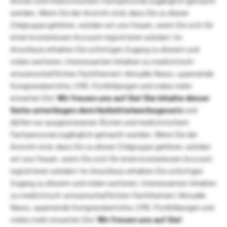
Ärzten und medizinischem Fachpersonal zugänglich gemacht
werden. Wenn Sie der Ansicht sind, dass Sie zu dieser
Zielgruppe gehören, würden wir uns freuen, wenn Sie sich für
einen kostenlosen Account registrieren würden! Im
Anschluss erhalten Sie sofortigen Zugang zu diesem und
vielen weiteren, interessanten Inhalten zu medizinisch-
wissenschaftlichen Fachthemen! Aktuelle News, spannende
Kongressberichte, CME-Fortbildungen und vieles mehr
erwarten Sie!
Wir freuen uns auf Sie!
Die Inhalte dieser
Seite unterliegen dem Heilmittelwerbegesetz
und
dürfen nur ausgewiesenen Ärzten und medizinischem
Fachpersonal zugänglich gemacht werden. Wenn Sie der
Ansicht sind, dass Sie zu dieser Zielgruppe gehören, würden
wir uns freuen, wenn Sie sich für einen kostenlosen Account
registrieren würden! Im Anschluss erhalten Sie sofortigen
Zugang zu diesem und vielen weiteren, interessanten Inhalten
zu medizinisch-wissenschaftlichen Fachthemen! Aktuelle
News, spannende Kongressberichte, CME-Fortbildungen und
vieles mehr erwarten Sie!
Wir freuen uns auf Sie!