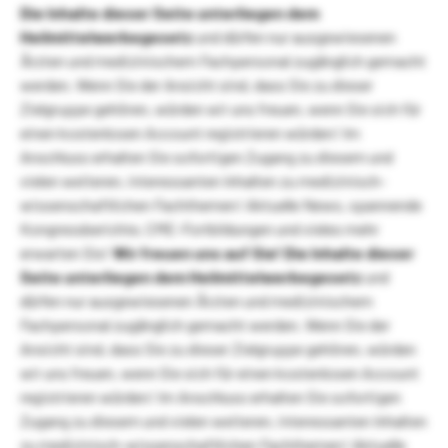
Die Inhalte dieser Seite unterliegen dem
Heilmittelwerbegesetz
und dürfen nur ausgewiesenen
Ärzten und medizinischem Fachpersonal zugänglich gemacht
werden. Wenn Sie der Ansicht sind, dass Sie zu dieser
Zielgruppe gehören, würden wir uns freuen, wenn Sie sich für
einen kostenlosen Account registrieren würden! Im
Anschluss erhalten Sie sofortigen Zugang zu diesem und
vielen weiteren, interessanten Inhalten zu medizinisch-
wissenschaftlichen Fachthemen! Aktuelle News, spannende
Kongressberichte, CME-Fortbildungen und vieles mehr
erwarten Sie!
Wir freuen uns auf Sie!
Die Inhalte dieser
Seite unterliegen dem Heilmittelwerbegesetz
und
dürfen nur ausgewiesenen Ärzten und medizinischem
Fachpersonal zugänglich gemacht werden. Wenn Sie der
Ansicht sind, dass Sie zu dieser Zielgruppe gehören, würden
wir uns freuen, wenn Sie sich für einen kostenlosen Account
registrieren würden! Im Anschluss erhalten Sie sofortigen
Zugang zu diesem und vielen weiteren, interessanten Inhalten
zu medizinisch-wissenschaftlichen Fachthemen! Aktuelle