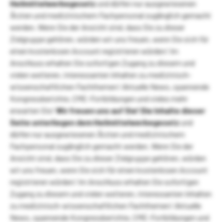
Heilmittelwerbegesetz
und dürfen nur ausgewiesenen
Ärzten und medizinischem Fachpersonal zugänglich gemacht
werden. Wenn Sie der Ansicht sind, dass Sie zu dieser
Zielgruppe gehören, würden wir uns freuen, wenn Sie sich für
einen kostenlosen Account registrieren würden! Im
Anschluss erhalten Sie sofortigen Zugang zu diesem und
vielen weiteren, interessanten Inhalten zu medizinisch-
wissenschaftlichen Fachthemen! Aktuelle News, spannende
Kongressberichte, CME-Fortbildungen und vieles mehr
erwarten Sie!
Wir freuen uns auf Sie!
Die Inhalte dieser
Seite unterliegen dem Heilmittelwerbegesetz
und
dürfen nur ausgewiesenen Ärzten und medizinischem
Fachpersonal zugänglich gemacht werden. Wenn Sie der
Ansicht sind, dass Sie zu dieser Zielgruppe gehören, würden
wir uns freuen, wenn Sie sich für einen kostenlosen Account
registrieren würden! Im Anschluss erhalten Sie sofortigen
Zugang zu diesem und vielen weiteren, interessanten Inhalten
zu medizinisch-wissenschaftlichen Fachthemen! Aktuelle
News, spannende Kongressberichte, CME-Fortbildungen und