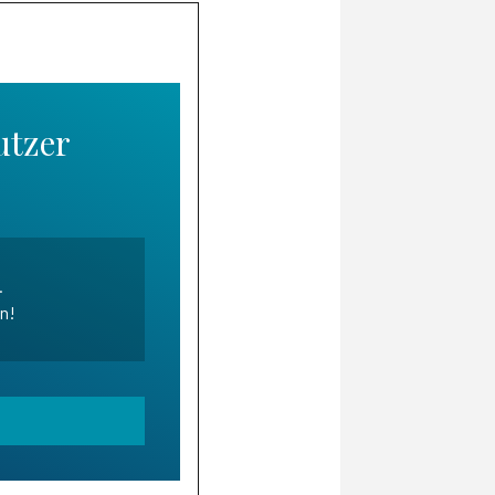
utzer
.
en!