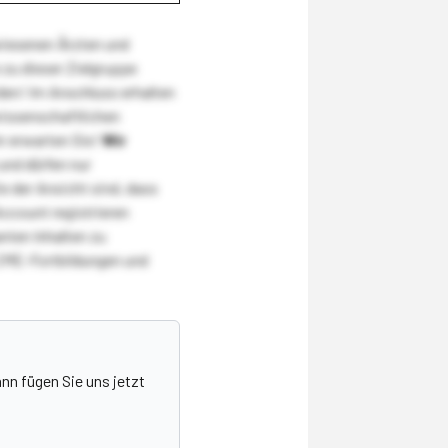
wiesenen Ärzten und
zu dieser Zielgruppe
den! Im Anschluss erhalten
wissenschaftlichen
r erwarten Sie!
Wir
und dürfen nur
 der Ansicht sind, dass
Account registrieren
nten Inhalten zu
CME-Fortbildungen und
nn fügen Sie uns jetzt