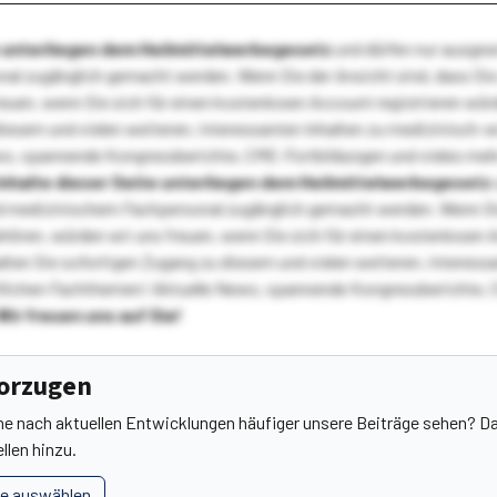
te unterliegen dem Heilmittelwerbegesetz
und dürfen nur ausge
l zugänglich gemacht werden. Wenn Sie der Ansicht sind, dass Sie 
reuen, wenn Sie sich für einen kostenlosen Account registrieren wür
diesem und vielen weiteren, interessanten Inhalten zu medizinisch-
s, spannende Kongressberichte, CME-Fortbildungen und vieles meh
Inhalte dieser Seite unterliegen dem Heilmittelwerbegesetz
 medizinischem Fachpersonal zugänglich gemacht werden. Wenn Sie
ehören, würden wir uns freuen, wenn Sie sich für einen kostenlosen 
ten Sie sofortigen Zugang zu diesem und vielen weiteren, interessa
lichen Fachthemen! Aktuelle News, spannende Kongressberichte, 
Wir freuen uns auf Sie!
vorzugen
he nach aktuellen Entwicklungen häufiger unsere Beiträge sehen? Da
llen hinzu.
le auswählen