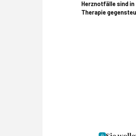
Herznotfälle sind i
Therapie gegensteue
Sie woll