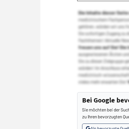
Die Inhalte dieser Sei
medizinischem Fachpersona
gehören, würden wir uns f
Sie sofortigen Zugang zu 
Fachthemen! Aktuelle New
freuen uns auf Sie!
Die 
ausgewiesenen Ärzten und
Sie zu dieser Zielgruppe g
würden! Im Anschluss erhal
medizinisch-wissenschaft
vieles mehr erwarten Sie!
Bei Google be
Sie möchten bei der Suc
zu Ihren bevorzugten Que
Als bevorzugte Quel