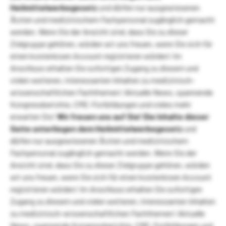
Heilmittelwerbegesetz
und dürfen nur ausgewiesenen
Ärzten und medizinischem Fachpersonal zugänglich gemacht
werden. Wenn Sie der Ansicht sind, dass Sie zu dieser
Zielgruppe gehören, würden wir uns freuen, wenn Sie sich für
einen kostenlosen Account registrieren würden! Im
Anschluss erhalten Sie sofortigen Zugang zu diesem und
vielen weiteren, interessanten Inhalten zu medizinisch-
wissenschaftlichen Fachthemen! Aktuelle News, spannende
Kongressberichte, CME-Fortbildungen und vieles mehr
erwarten Sie!
Wir freuen uns auf Sie!
Die Inhalte dieser
Seite unterliegen dem Heilmittelwerbegesetz
und
dürfen nur ausgewiesenen Ärzten und medizinischem
Fachpersonal zugänglich gemacht werden. Wenn Sie der
Ansicht sind, dass Sie zu dieser Zielgruppe gehören, würden
wir uns freuen, wenn Sie sich für einen kostenlosen Account
registrieren würden! Im Anschluss erhalten Sie sofortigen
Zugang zu diesem und vielen weiteren, interessanten Inhalten
zu medizinisch-wissenschaftlichen Fachthemen! Aktuelle
News, spannende Kongressberichte, CME-Fortbildungen und