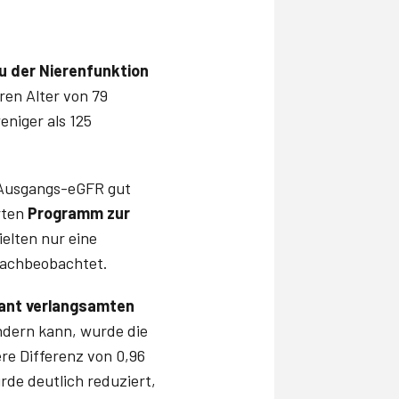
 der Nierenfunktion
ren Alter von 79
niger als 125
d Ausgangs-eGFR gut
rten
Programm zur
ielten nur eine
nachbeobachtet.
kant verlangsamten
ndern kann, wurde die
ere Differenz von 0,96
rde deutlich reduziert,