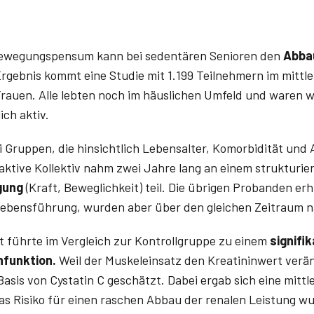
Bewegungspensum kann bei sedentären Senioren den
Abbau
gebnis kommt eine Studie mit 1.199 Teilnehmern im mittle
rauen. Alle lebten noch im häuslichen Umfeld und waren we
ch aktiv.
 Gruppen, die hinsichtlich Lebensalter, Komorbidität un
aktive Kollektiv nahm zwei Jahre lang an einem strukturie
gung
(Kraft, Beweglichkeit) teil. Die übrigen Probanden erh
Lebensführung, wurden aber über den gleichen Zeitraum 
ät führte im Vergleich zur Kontrollgruppe zu einem
signifi
nfunktion.
Weil der Muskeleinsatz den Kreatininwert verä
 Basis von Cystatin C geschätzt. Dabei ergab sich eine mittl
as Risiko für einen raschen Abbau der renalen Leistung wu