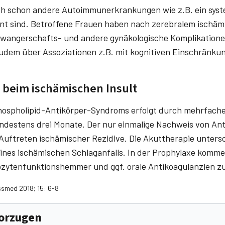
h schon andere Autoimmunerkrankungen wie z.B. ein sys
t sind. Betroffene Frauen haben nach zerebralem is­chämi
hwangerschafts- und andere gynä­kologische Komplikatione
zudem über Assoziationen z.B. mit kognitiven Einschränk
 beim ischämischen Insult
phospholipid-Antikörper-Syndroms erfolgt durch mehrfach
es­tens drei Monate. Der nur einmalige Nachweis von Anti
 Auftreten ischämischer Rezidive. Die Akuttherapie unters
ines ischämischen Schlaganfalls. In der Prophylaxe komm
zytenfunktionshemmer und ggf. orale Antikoagulanzien z
ässmed 2018; 15: 6-8
vorzugen