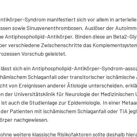
ntikörper-Syndrom manifestiert sich vor allem in arteriel
issen sowie Sinusvenenthrombosen. Auslöser der Autoim
he Antiphospholipid-Antikörper. Binden diese an Beta2-Gly
über verschiedene Zwischenschritte das Komplementsystem
ozessen Vorschub geleistet.
is lässt sich ein Antiphospholipid-Antikörper-Syndrom-assozi
chämischem Schlaganfall oder transitorischer ischämische A
ht von Ereignissen anderer Ätiologie unterscheiden, erklä
 der Universitätsklinik für Neurologie der Medizinischen 
ist auch die Studienlage zur Epidemiologie. In einer Meta
der Patienten mit ischämischem Schlaganfall oder TIA jegl
körper nachgewiesen.
 ohne weitere klassische Risikofaktoren sollte deshalb hie