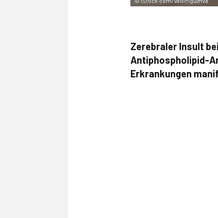
©
iStock.com/Vadimguzhva
Zerebraler Insult b
Antiphospholipid-A
Erkrankungen manif