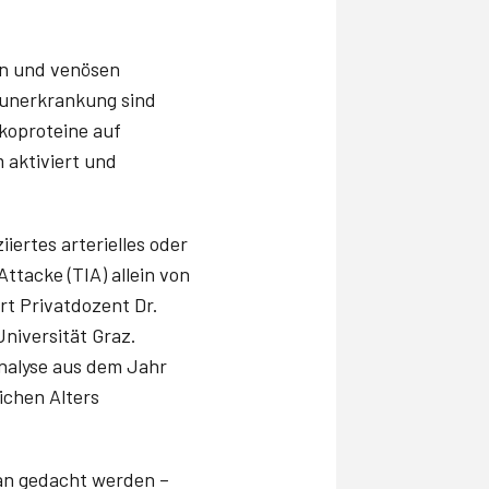
len und venösen
munerkrankung sind
koproteine auf
 aktiviert und
iertes arterielles oder
ttacke (TIA) allein von
rt Privatdozent Dr.
Universität Graz.
analyse aus dem Jahr
ichen Alters
ran gedacht werden –