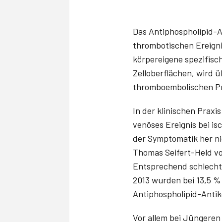
Das Antiphospholipid-A
thrombotischen Ereign
körpereigene spezifisc
Zelloberflächen, wird 
thromboembolischen Pr
In der klini­schen Prax
venöses Ereignis bei is
der Symptomatik her nic
Thomas Seifert-Held von
Entsprechend schlecht 
2013 wurden bei 13,5 % 
Antiphospholipid-Anti
Vor allem bei Jüngeren