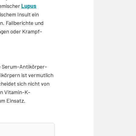
temischer
Lupus
schem Insult ein
n. Fallberichte und
ungen oder Krampf­
e Serum-Antikörper-
körpern ist vermutlich
cheidet sich nicht von
en Vitamin-K-
um Einsatz.