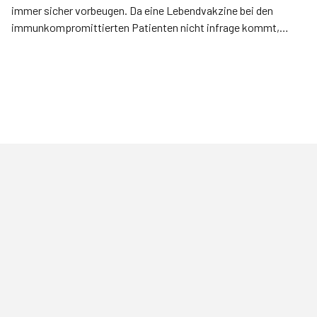
immer sicher vorbeugen. Da eine Lebendvakzine bei den
immunkompromittierten Patienten nicht infrage kommt,
wurde nun eine inaktivierte Zosterimpfung geprüft.