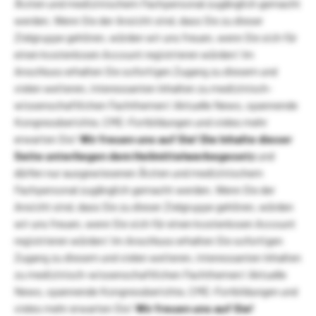
Ärzten und medizinischem Fachpersonal zugänglich gemacht
werden. Wenn Sie der Ansicht sind, dass Sie zu dieser
Zielgruppe gehören, würden wir uns freuen, wenn Sie sich für
einen kostenlosen Account registrieren würden! Im
Anschluss erhalten Sie sofortigen Zugang zu diesem und
vielen weiteren, interessanten Inhalten zu medizinisch-
wissenschaftlichen Fachthemen! Aktuelle News, spannende
Kongressberichte, CME-Fortbildungen und vieles mehr
erwarten Sie!
Wir freuen uns auf Sie!
Die Inhalte dieser
Seite unterliegen dem Heilmittelwerbegesetz
und
dürfen nur ausgewiesenen Ärzten und medizinischem
Fachpersonal zugänglich gemacht werden. Wenn Sie der
Ansicht sind, dass Sie zu dieser Zielgruppe gehören, würden
wir uns freuen, wenn Sie sich für einen kostenlosen Account
registrieren würden! Im Anschluss erhalten Sie sofortigen
Zugang zu diesem und vielen weiteren, interessanten Inhalten
zu medizinisch-wissenschaftlichen Fachthemen! Aktuelle
News, spannende Kongressberichte, CME-Fortbildungen und
vieles mehr erwarten Sie!
Wir freuen uns auf Sie!