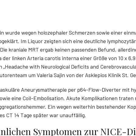
tin wurde wegen holozephaler Schmerzen sowie einer einma
geklärt. Im Liquor zeigten sich eine deutliche lymphozytär
Die kraniale MRT ergab keinen passenden Befund, allerdings
der linken Arteria carotis interna einer Größe von 10 x 6,9
in „Headache with Neurological Deficits and Cerebrovascul
utorenteam um Valeria­ ­Sajin­ von der Asklepios Klinik St. 
vaskuläre Aneurysmatherapie per p64-Flow-Diverter mit hy
wie eine Coil-Embolisation. Akute Komplikationen traten n
ggregationshemmer. Ein wegen weiterhin bestehender Kop
s CT 14 Tage später war unauffällig.
nlichen Symptomen zur NICE-Di