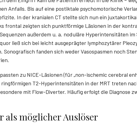
hen Anfalls. Bis auf eine postiktale psychomotorische Ver
izite. In der kranialen CT stellte sich nun ein juxtakortika
ks frontal zeigten sich punktförmige Läsionen in der kont
equenzen außerdem u. a. noduläre Hyperintensitäten im 
Liquor ließ sich bei leicht ausgeprägter lymphozytärer Pleoz
en. Sonografisch fanden sich weder Vasospasmen noch Ste
ien.
ssten zu NICE-Läsionen (für „non-ischemic cerebral enha
 ringförmigen T2-Hyperintensitäten in der MRT treten nac
esondere mit Flow-Diverter. Häufig erfolgt die Diagnose z
r als möglicher Auslöser