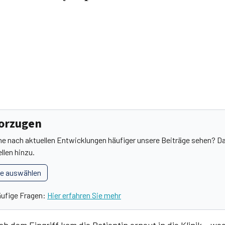
vorzugen
he nach aktuellen Entwicklungen häufiger unsere Beiträge sehen? Da
llen hinzu.
le auswählen
äufige Fragen:
Hier erfahren Sie mehr
 dem Eingriff kam die Patientin erneut in die Klinik – we