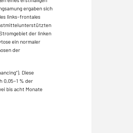
langsamung ergaben sich
les links-frontales
rastmittelunterstützten
Stromgebiet der linken
ytose ein normaler
nosen der
ncing“). Diese
h 0,05–1 % der
wei bis acht Monate