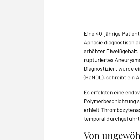
Eine 40-jährige Patien
Aphasie diagnostisch ab
erhöhter Eiweißgehalt. 
rupturiertes Aneurysma 
Diagnostiziert wurde e
(HaNDL), schreibt ­ein A
Es erfolgten eine endo
Polymerbeschichtung so
erhielt Thrombozytena
temporal durchgeführte
Von ungewöh