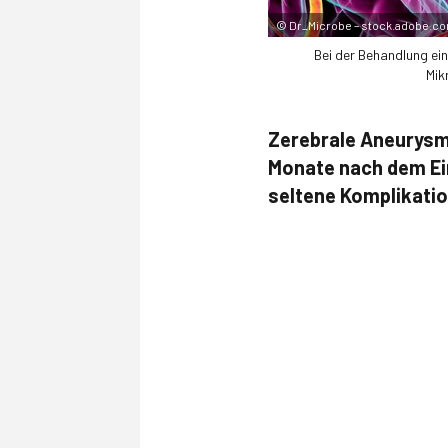
©
Dr_Microbe – stock.adobe.c
Bei der Behandlung ei
Mik
Zerebrale Aneurysm
Monate nach dem Ein
seltene Komplikatio