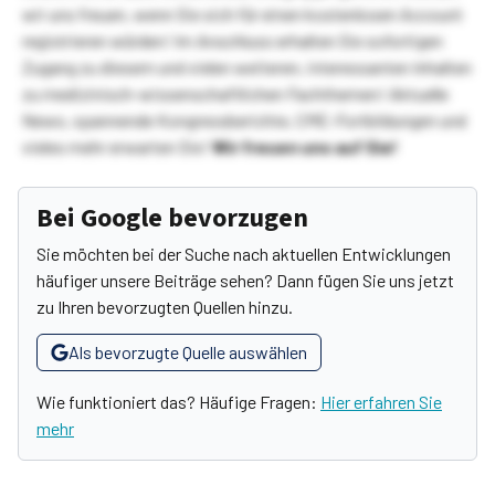
wir uns freuen, wenn Sie sich für einen kostenlosen Account
registrieren würden! Im Anschluss erhalten Sie sofortigen
Zugang zu diesem und vielen weiteren, interessanten Inhalten
zu medizinisch-wissenschaftlichen Fachthemen! Aktuelle
News, spannende Kongressberichte, CME-Fortbildungen und
vieles mehr erwarten Sie!
Wir freuen uns auf Sie!
Bei Google bevorzugen
Sie möchten bei der Suche nach aktuellen Entwicklungen
häufiger unsere Beiträge sehen? Dann fügen Sie uns jetzt
zu Ihren bevorzugten Quellen hinzu.
Als bevorzugte Quelle auswählen
Wie funktioniert das? Häufige Fragen:
Hier erfahren Sie
mehr