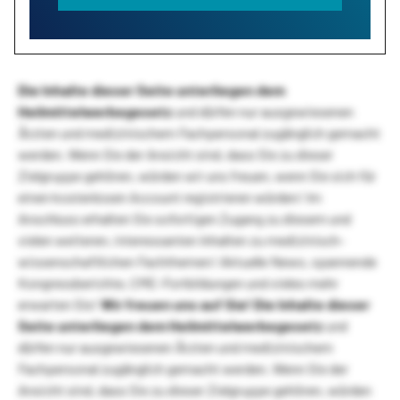
Die Inhalte dieser Seite unterliegen dem
Heilmittelwerbegesetz
und dürfen nur ausgewiesenen
Ärzten und medizinischem Fachpersonal zugänglich gemacht
werden. Wenn Sie der Ansicht sind, dass Sie zu dieser
Zielgruppe gehören, würden wir uns freuen, wenn Sie sich für
einen kostenlosen Account registrieren würden! Im
Anschluss erhalten Sie sofortigen Zugang zu diesem und
vielen weiteren, interessanten Inhalten zu medizinisch-
wissenschaftlichen Fachthemen! Aktuelle News, spannende
Kongressberichte, CME-Fortbildungen und vieles mehr
erwarten Sie!
Wir freuen uns auf Sie!
Die Inhalte dieser
Seite unterliegen dem Heilmittelwerbegesetz
und
dürfen nur ausgewiesenen Ärzten und medizinischem
Fachpersonal zugänglich gemacht werden. Wenn Sie der
Ansicht sind, dass Sie zu dieser Zielgruppe gehören, würden