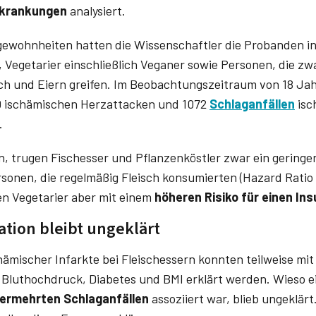
rkrankungen
analysiert.
ewohnheiten hatten die Wissenschaftler die Probanden in
r, Vegetarier einschließlich Veganer sowie Personen, die zw
sch und Eiern greifen. Im Beobachtungszeitraum von 18 Jah
 ischämischen Herzattacken und 1072
Schlaganfällen
isc
.
, trugen Fischesser und Pflanzenköstler zwar ein geringere
sonen, die regelmäßig Fleisch konsumierten (Hazard Ratio 
n Vegetarier aber mit einem
höheren Risiko für einen Ins
ation bleibt ungeklärt
hämischer Infarkte bei Fleischessern konnten teilweise mit
 Bluthochdruck, Diabetes und BMI erklärt werden. Wieso e
ermehrten Schlaganfällen
assoziiert war, blieb ungeklär