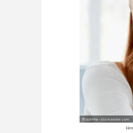
©
puhhha – stock.adobe.com
Hirn