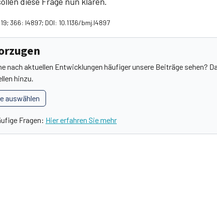
ollen diese Frage nun klären.
19; 366: l4897; DOI: 10.1136/bmj.l4897
vorzugen
he nach aktuellen Entwicklungen häufiger unsere Beiträge sehen? Da
llen hinzu.
le auswählen
äufige Fragen:
Hier erfahren Sie mehr