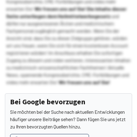
Kongressberichte, CME-Fortbildungen und vieles mehr
erwarten Sie!
Wir freuen uns auf Sie!
Die Inhalte dieser
Seite unterliegen dem Heilmittelwerbegesetz
und
dürfen nur ausgewiesenen Ärzten und medizinischem
Fachpersonal zugänglich gemacht werden. Wenn Sie der
Ansicht sind, dass Sie zu dieser Zielgruppe gehören, würden
wir uns freuen, wenn Sie sich für einen kostenlosen Account
registrieren würden! Im Anschluss erhalten Sie sofortigen
Zugang zu diesem und vielen weiteren, interessanten Inhalten
zu medizinisch-wissenschaftlichen Fachthemen! Aktuelle
News, spannende Kongressberichte, CME-Fortbildungen und
vieles mehr erwarten Sie!
Wir freuen uns auf Sie!
Bei Google bevorzugen
Sie möchten bei der Suche nach aktuellen Entwicklungen
häufiger unsere Beiträge sehen? Dann fügen Sie uns jetzt
zu Ihren bevorzugten Quellen hinzu.