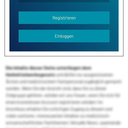
Registrieren
Einloggen
Die Inhalte dieser Seite unterliegen dem
Heilmittelwerbegesetz
und dürfen nur ausgewiesenen
Ärzten und medizinischem Fachpersonal zugänglich gemacht
werden. Wenn Sie der Ansicht sind, dass Sie zu dieser
Zielgruppe gehören, würden wir uns freuen, wenn Sie sich für
einen kostenlosen Account registrieren würden! Im
Anschluss erhalten Sie sofortigen Zugang zu diesem und
vielen weiteren, interessanten Inhalten zu medizinisch-
wissenschaftlichen Fachthemen! Aktuelle News, spannende