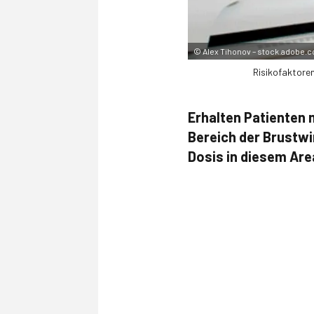
©
Alex Tihonov – stock.adobe.
Risikofaktoren
Erhalten Patienten 
Bereich der Brustwi
Dosis in diesem Area