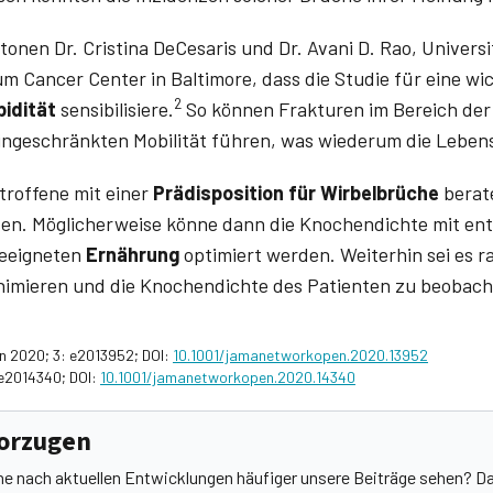
nen Dr. Cristina DeCesaris­ und Dr. Avani­ D. Rao­, Univers
 Cancer Center in Baltimore, dass die Studie für eine wi
2
idität
sensibilisiere.
So können Frakturen im Bereich der
ngeschränkten Mobilität führen, was wiederum die Lebensq
troffene mit einer
Prädisposition für Wirbelbrüche
berat
sen. Möglicherweise könne dann die Knochendichte mit e
geeigneten
Ernährung
optimiert werden. Weiterhin sei es r
nimieren und die Knochendichte des Patienten zu beobach
pen 2020; 3: e2013952; DOI:
10.1001/jamanetworkopen.2020.13952
3:e2014340; DOI:
10.1001/jamanetworkopen.2020.14340
vorzugen
he nach aktuellen Entwicklungen häufiger unsere Beiträge sehen? Da