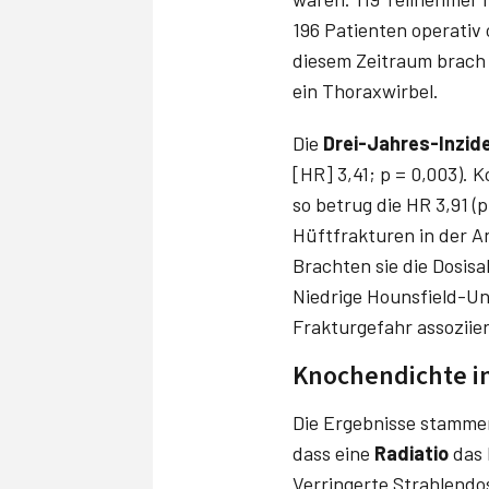
196 Patienten operativ
diesem Zeitraum brach 
ein Thoraxwirbel.
Die
Drei-Jahres-Inzid
[HR] 3,41; p = 0,003). K
so betrug die HR 3,91 (
Hüftfrakturen in der A
Brachten sie die Dosis­a
Niedrige Hounsfield-Uni
Frakturgefahr assoziier
Knochendichte i
Die Ergebnisse stammen 
dass eine
Radiatio
das 
Verringerte Strahlendo