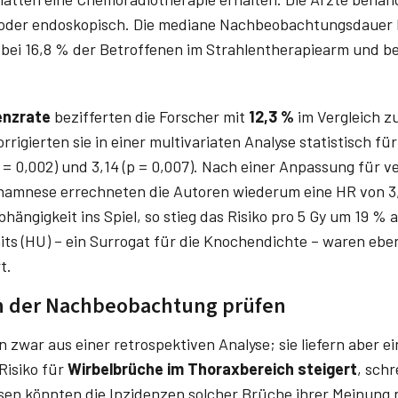
 oder endoskopisch. Die mediane Nachbeob­achtungsdauer 
bei 16,8 % der Betroffenen im Strahlentherapiearm und bei
enzrate
bezifferten die Forscher mit
12,3 %
im Vergleich z
orrigierten sie in einer multivariaten Analyse statistisch fü
p = 0,002) und 3,14 (p = 0,007). Nach einer Anpassung für v
namnese errechneten die Autoren wiederum eine HR von 3,1
bhängigkeit ins Spiel, so stieg das Risiko pro 5 Gy um 19 % a
ts (HU) – ein Surrogat für die Knochendichte – waren eben
t.
n der Nachbeobachtung prüfen
zwar aus einer retrospektiven Analyse; sie liefern aber e
Risiko für
Wirbelbrüche im Thoraxbereich steigert
, schr
sen könnten die Inzidenzen solcher Brüche ihrer Meinung