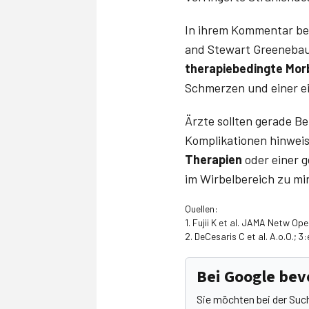
In ihrem Kommentar beto
and Stewart Greenebaum
therapiebedingte Morb
Schmerzen und einer ei
Ärzte sollten gerade Be
Komplikationen hinwei
Therapien
oder einer 
im Wirbelbereich zu mi
Quellen:
1. Fujii K et al. JAMA Netw O
2. DeCesaris C et al. A.o.O.; 
Bei Google be
Sie möchten bei der Suc