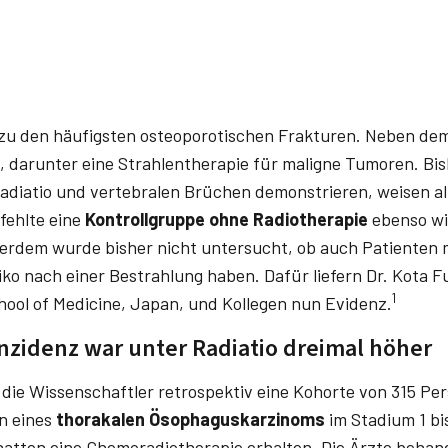
u den häufigsten osteoporotischen Frakturen. Neben dem 
, darunter eine Strahlentherapie für maligne Tumoren. Bis
diatio und vertebralen Brüchen demonstrieren, weisen al
fehlte eine
Kontrollgruppe ohne Radiotherapie
ebenso wi
ßerdem wurde bisher nicht untersucht, ob auch Patienten
ko nach einer Bestrahlung haben. Dafür liefern Dr. Kota­ Fuj
1
hool of Medicine, Japan, und Kollegen nun Evidenz.
Inzidenz war unter Radiatio dreimal höher
en die Wissenschaftler retrospektiv eine Kohorte von 315 P
n eines
thorakalen Ösophaguskarzinoms
im Stadium 1 bi
hatten eine Chemoradiotherapie erhalten. Die Ärzte behan