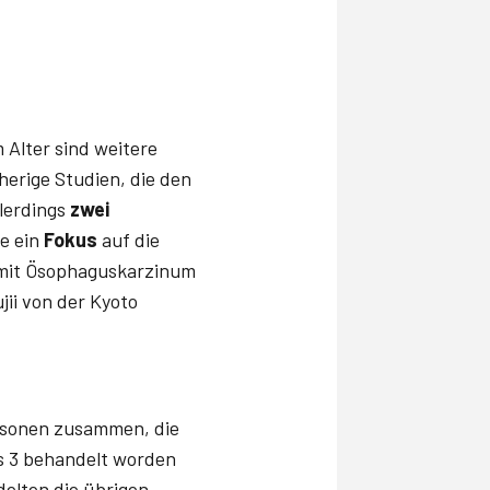
Alter sind weitere
herige Studien, die den
lerdings
zwei
e ein
Fokus
auf die
 mit Ösophaguskarzinum
ii­ von der Kyoto
ersonen zusammen, die
s 3 behandelt worden
delten die übrigen