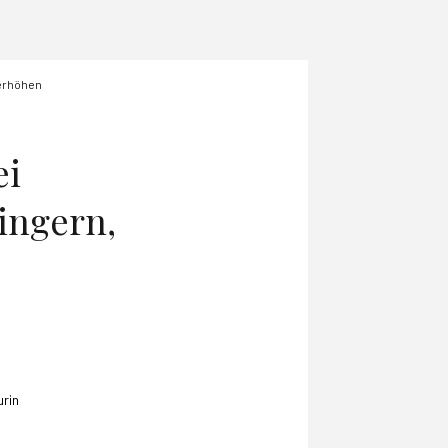
 erhöhen
ei
ingern,
urin