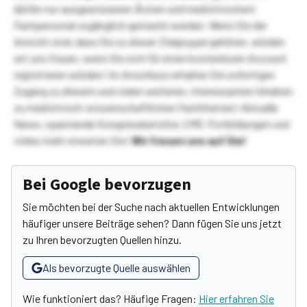
dürfen nur ausgewiesenen Ärzten und medizinischem
Fachpersonal zugänglich gemacht werden. Wenn Sie der
Ansicht sind, dass Sie zu dieser Zielgruppe gehören, würden
wir uns freuen, wenn Sie sich für einen kostenlosen Account
registrieren würden! Im Anschluss erhalten Sie sofortigen
Zugang zu diesem und vielen weiteren, interessanten Inhalten
zu medizinisch-wissenschaftlichen Fachthemen! Aktuelle
News, spannende Kongressberichte, CME-Fortbildungen und
vieles mehr erwarten Sie!
Wir freuen uns auf Sie!
Bei Google bevorzugen
Sie möchten bei der Suche nach aktuellen Entwicklungen
häufiger unsere Beiträge sehen? Dann fügen Sie uns jetzt
zu Ihren bevorzugten Quellen hinzu.
Als bevorzugte Quelle auswählen
Wie funktioniert das? Häufige Fragen:
Hier erfahren Sie