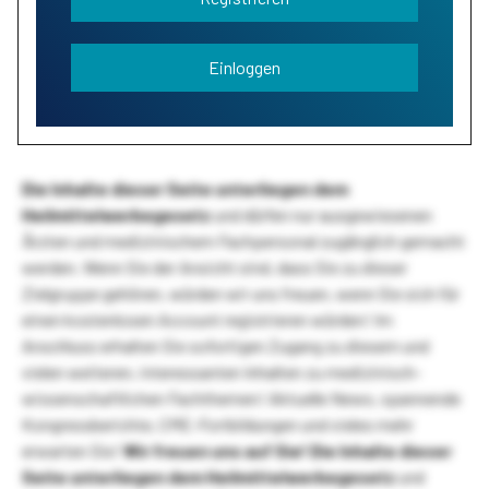
Einloggen
Die Inhalte dieser Seite unterliegen dem
Heilmittelwerbegesetz
und dürfen nur ausgewiesenen
Ärzten und medizinischem Fachpersonal zugänglich gemacht
werden. Wenn Sie der Ansicht sind, dass Sie zu dieser
Zielgruppe gehören, würden wir uns freuen, wenn Sie sich für
einen kostenlosen Account registrieren würden! Im
Anschluss erhalten Sie sofortigen Zugang zu diesem und
vielen weiteren, interessanten Inhalten zu medizinisch-
wissenschaftlichen Fachthemen! Aktuelle News, spannende
Kongressberichte, CME-Fortbildungen und vieles mehr
erwarten Sie!
Wir freuen uns auf Sie!
Die Inhalte dieser
Seite unterliegen dem Heilmittelwerbegesetz
und