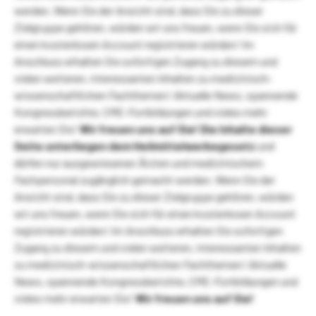
werden. Wenn Sie der Ansicht sind, dass Sie zu dieser
Zielgruppe gehören, würden wir uns freuen, wenn Sie sich für
einen kostenlosen Account registrieren würden! Im
Anschluss erhalten Sie sofortigen Zugang zu diesem und
vielen weiteren, interessanten Inhalten zu medizinisch-
wissenschaftlichen Fachthemen! Aktuelle News, spannende
Kongressberichte, CME-Fortbildungen und vieles mehr
erwarten Sie!
Wir freuen uns auf Sie!
Die Inhalte dieser
Seite unterliegen dem Heilmittelwerbegesetz
und
dürfen nur ausgewiesenen Ärzten und medizinischem
Fachpersonal zugänglich gemacht werden. Wenn Sie der
Ansicht sind, dass Sie zu dieser Zielgruppe gehören, würden
wir uns freuen, wenn Sie sich für einen kostenlosen Account
registrieren würden! Im Anschluss erhalten Sie sofortigen
Zugang zu diesem und vielen weiteren, interessanten Inhalten
zu medizinisch-wissenschaftlichen Fachthemen! Aktuelle
News, spannende Kongressberichte, CME-Fortbildungen und
vieles mehr erwarten Sie!
Wir freuen uns auf Sie!