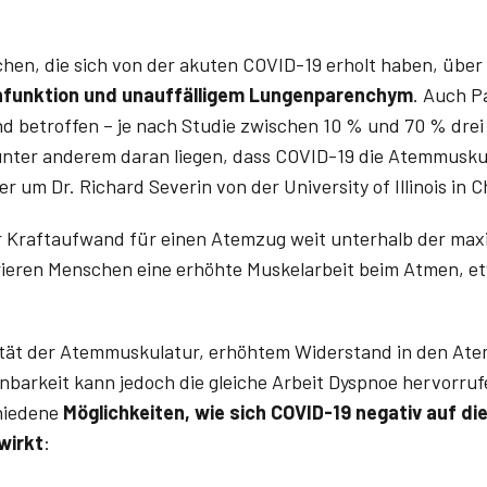
hen, die sich von der akuten COVID-19 erholt haben, über
nfunktion und unauffälligem Lungenparenchym
. Auch P
ind betroffen – je nach Studie zwischen 10 % und 70 % dre
 unter anderem daran liegen, dass COVID-19 die Atemmuskul
r um Dr. Richard Severin von der University of Illinois in C
r Kraftaufwand für einen Atemzug weit unterhalb der max
rieren Menschen eine erhöhte Muskelarbeit beim Atmen, e
zität der Atemmuskulatur, erhöhtem Widerstand in den At
barkeit kann jedoch die gleiche Arbeit Dyspnoe hervorrufe
hiedene
Möglichkeiten, wie sich COVID-19 negativ auf di
wirkt
: