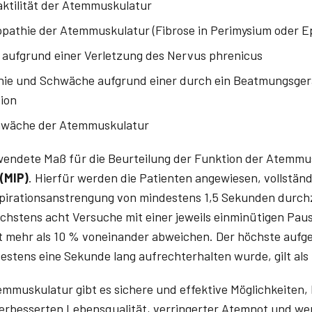
ktilität der Atemmuskulatur
opathie der Atemmuskulatur (Fibrose in Perimysium oder E
aufgrund einer Verletzung des Nervus phrenicus
hie und Schwäche aufgrund einer durch ein Beatmungsger
ion
hwäche der Atemmuskulatur
endete Maß für die Beurteilung der Funktion der Atemmus
 (MIP)
. Hierfür werden die Patienten angewiesen, vollstä
spirationsanstrengung von mindestens 1,5 Sekunden durc
chstens acht Versuche mit einer jeweils einminütigen Pau
ht mehr als 10 % voneinander abweichen. Der höchste aufg
estens eine Sekunde lang aufrechterhalten wurde, gilt als
emmuskulatur gibt es sichere und effektive Möglichkeiten,
verbesserten Lebensqualität, verringerter Atemnot und we