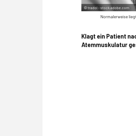
©
tradol – stock.adobe.com
Normalerweise lieg
Klagt ein Patient n
Atemmuskulatur gesc