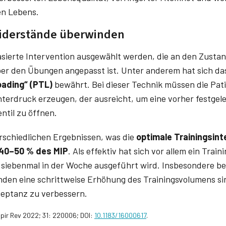
en Lebens.
Widerstände überwinden
basierte Intervention ausgewählt werden, die an den Zusta
er den Übungen angepasst ist. Unter anderem hat sich d
oading“ (PTL)
bewährt. Bei dieser Technik müssen die Pati
nterdruck erzeugen, der ausreicht, um eine vorher festgel
ntil zu öffnen.
schiedlichen Ergebnissen, was die
optimale Trainingsint
 40–50 % des MIP
. Als effektiv hat sich vor allem ein Trai
s siebenmal in der Woche ausgeführt wird. Insbesondere be
den eine schrittweise Erhöhung des Trainingsvolumens sin
zeptanz zu verbessern.
espir Rev 2022; 31: 220006; DOI:
10.1183/16000617
.