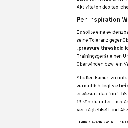
Aktivitäten des täglich
Per Inspiration 
Es sollte eine evidenz
seine Toleranz gegenüb
„pressure threshold l
Trainingsgerät einen U
überwinden bzw. ein Ve
Studien kamen zu unter
vermutlich liegt sie
bei
erwiesen, das fünf- bi
19 könnte unter Umstän
Verträglichkeit und Ak
Quelle: Severin R et al. Eur R