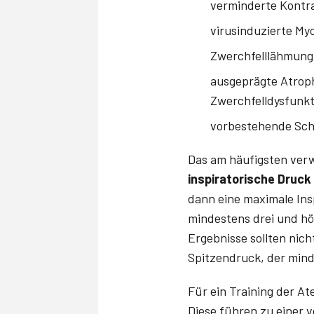
verminderte Kontra
virusinduzierte My
Zwerchfelllähmung 
ausgeprägte Atrop
Zwerchfelldysfunkt
vorbestehende Sc
Das am häufigsten verw
inspiratorische Druck
dann eine maximale In
mindestens drei und hö
Ergebnisse sollten nic
Spitzendruck, der mind
Für ein Training der At
Diese führen zu einer 