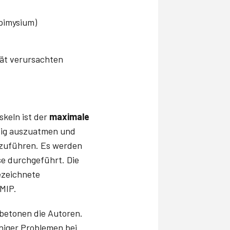
pimysium)
ät verursachten
keln ist der
maximale
ndig auszuatmen und
hzuführen. Es werden
se durchgeführt. Die
ezeichnete
 MIP.
 betonen die Autoren.
niger Problemen bei