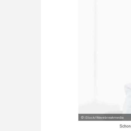
©
iStock/Wavebreakmedia
Schon 