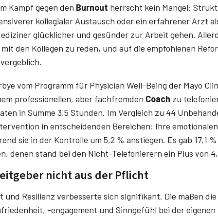
 im Kampf gegen den
Burnout
herrscht kein Mangel: Struk
tensiverer kollegialer Austausch oder ein erfahrener Arzt al
Mediziner glücklicher und gesünder zur Arbeit gehen. Aller
 mit den Kollegen zu reden, und auf die empfohlenen Refo
vergeblich.
Dyrbye­ vom Programm für Physician Well-Being der Mayo Cli
einem professionellen, aber fachfremden
Coach
zu telefoni
aten in Summe 3,5 Stunden. Im Vergleich zu 44 Unbehande
ntervention in entscheidenden Bereichen: Ihre emotional
end sie in der Kontrolle um 5,2 % anstiegen. Es gab 17,1 
 denen stand bei den Nicht-Telefonierern ein Plus von 4
itgeber nicht aus der Pflicht
 und Re­silienz verbesserte sich signifikant. Die maßen di
friedenheit, -engagement und Sinngefühl bei der eigenen Tä