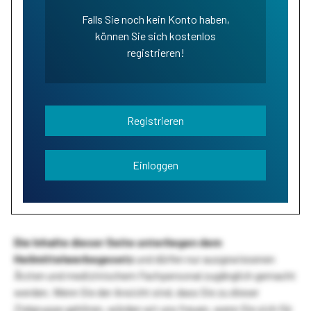
Falls Sie noch kein Konto haben,
können Sie sich kostenlos
registrieren!
Registrieren
Einloggen
Die Inhalte dieser Seite unterliegen dem
Heilmittelwerbegesetz
und dürfen nur ausgewiesenen
Ärzten und medizinischem Fachpersonal zugänglich gemacht
werden. Wenn Sie der Ansicht sind, dass Sie zu dieser
Zielgruppe gehören, würden wir uns freuen, wenn Sie sich für