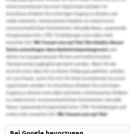
einen kostenlosen Account registrieren würden! Im
Anschluss erhalten Sie sofortigen Zugang zu diesem und
vielen weiteren, interessanten Inhalten zu medizinisch-
wissenschaftlichen Fachthemen! Aktuelle News, spannende
Kongressberichte, CME-Fortbildungen und vieles mehr
erwarten Sie!
Wir freuen uns auf Sie!
Die Inhalte dieser
Seite unterliegen dem Heilmittelwerbegesetz
und
dürfen nur ausgewiesenen Ärzten und medizinischem
Fachpersonal zugänglich gemacht werden. Wenn Sie der
Ansicht sind, dass Sie zu dieser Zielgruppe gehören, würden
wir uns freuen, wenn Sie sich für einen kostenlosen Account
registrieren würden! Im Anschluss erhalten Sie sofortigen
Zugang zu diesem und vielen weiteren, interessanten Inhalten
zu medizinisch-wissenschaftlichen Fachthemen! Aktuelle
News, spannende Kongressberichte, CME-Fortbildungen und
vieles mehr erwarten Sie!
Wir freuen uns auf Sie!
Bei Google bevorzugen