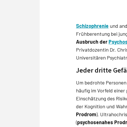
Schizophrenie
und and
Frühberentung bei jung
Ausbruch der
Psycho
Privatdozentin Dr. Chr
Universitären Psychia­t
Jeder dritte Gefä
Um bedrohte Personen 
häufig im Vorfeld einer
Einschätzung des Risiko
der Kognition und Wahr
Prodrom
). Ultrahochri
(
psychosenahes Prod