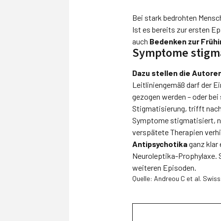
Bei stark bedrohten Mensc
Ist es bereits zur ersten 
auch
Bedenken zur Frühi
Symptome stigmat
Dazu stellen die Autore
Leitliniengemäß darf der E
gezogen werden – oder bei
Stigmatisierung, trifft nac
Symptome stigmatisiert, ni
verspätete Therapien verhi
Antipsychotika
ganz klar
Neuroleptika-Prophylaxe. S
weiteren Episoden.
Quelle: Andreou C et al. Swis