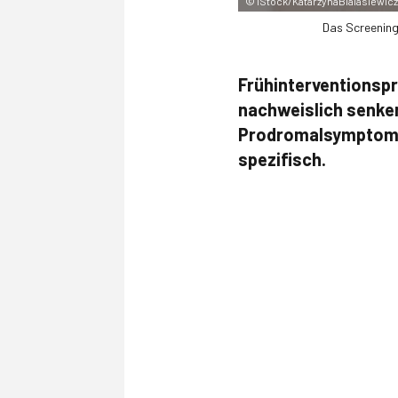
©
iStock/KatarzynaBialasiewicz
Das Screening
Frühinterventionsp
nachweislich senken
Prodromalsymptomen.
spezifisch.