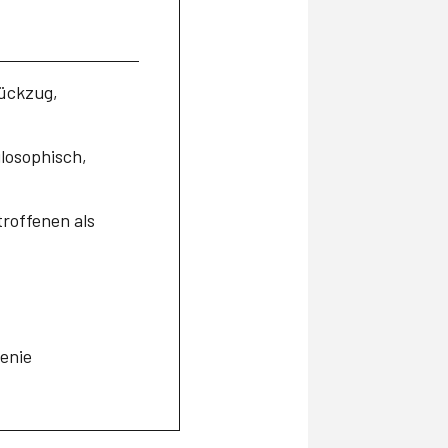
Rückzug,
losophisch,
roffenen als
renie