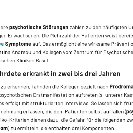
ere
psychotische Störungen
zählen zu den häufigsten U
en Erwachsenen. Die Mehrzahl der Patienten weist berei
se
Symptome
auf. Das ermöglicht eine wirksame Präventi
istina­ Andreou­ und Kollegen vom Zentrum für Psychotisc
rischen Kliniken Basel.
hrdete erkrankt in zwei bis drei Jahren
zu erkennen, fahnden die Kollegen gezielt nach
Prodrom
 psychotischen Erstmanifestation auftreten (s. unterer Kas
s erfolgt mit strukturierten Interviews. So lassen sich fr
nehmung erfassen, die dem Patienten selbst auffallen (
ps
siko-Kriterien dienen dazu, die Gefahr für die folgenden z
rom
) zu ermitteln, sie enthalten drei Komponenten: