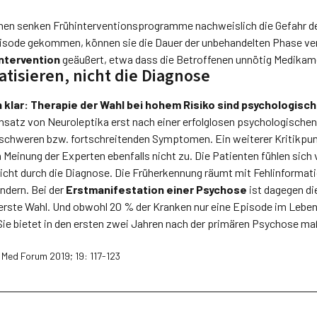
hen senken Frühinterventionsprogramme nachweislich die Gefahr d
Episode gekommen, können sie die Dauer der unbehandelten Phase ve
ntervention
geäußert, etwa dass die Betroffenen unnötig Medika
isieren, nicht die Diagnose
n klar: Therapie der Wahl bei hohem Risiko sind psychologisc
insatz von Neuroleptika erst nach einer erfolglosen psychologischen
 schweren bzw. fortschreitenden Symptomen. Ein weiterer Kritikpun
h Meinung der Experten ebenfalls nicht zu. Die Patienten fühlen sich 
cht durch die Diagnose. Die Früherkennung räumt mit Fehlinformat
ndern. Bei der
Erstmanifestation einer Psychose
ist dagegen di
 erste Wahl. Und obwohl 20 % der Kranken nur eine Episode im Leben 
ie bietet in den ers­ten zwei Jahren nach der primären Psychose m
s Med Forum 2019; 19: 117-123