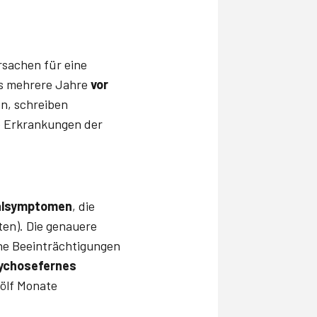
rsachen für eine
ts mehrere Jahre
vor
on, schreiben
he Erkrankungen der
alsymptomen
, die
ten). Die genauere
ühe Beeinträchtigungen
ychosefernes
wölf Monate