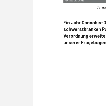
©
iStock/Diy13
Cannab
Ein Jahr Cannabis-G
schwerstkranken Pat
Verordnung erweitert
unserer Fragebogen