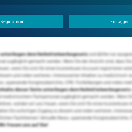
Registrieren
Einloggen
te unterliegen dem Heilmittelwerbegesetz
und dürfen nur ausge
l zugänglich gemacht werden. Wenn Sie der Ansicht sind, dass Sie 
reuen, wenn Sie sich für einen kostenlosen Account registrieren wür
diesem und vielen weiteren, interessanten Inhalten zu medizinisch-
s, spannende Kongressberichte, CME-Fortbildungen und vieles meh
Inhalte dieser Seite unterliegen dem Heilmittelwerbegesetz
 medizinischem Fachpersonal zugänglich gemacht werden. Wenn Sie
ehören, würden wir uns freuen, wenn Sie sich für einen kostenlosen 
ten Sie sofortigen Zugang zu diesem und vielen weiteren, interessa
lichen Fachthemen! Aktuelle News, spannende Kongressberichte, 
Wir freuen uns auf Sie!