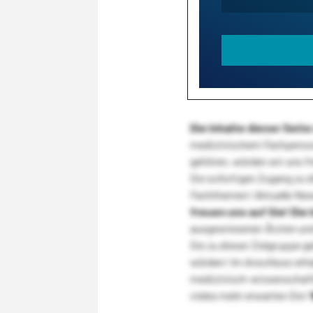
Die Inhalte dieser Sei
medizinischem Fachpersona
gehören, würden wir uns f
Sie sofortigen Zugang zu 
Fachthemen! Aktuelle New
freuen uns auf Sie!
Die 
ausgewiesenen Ärzten und
Sie zu dieser Zielgruppe g
würden! Im Anschluss erhal
medizinisch-wissenschaft
vieles mehr erwarten Sie!