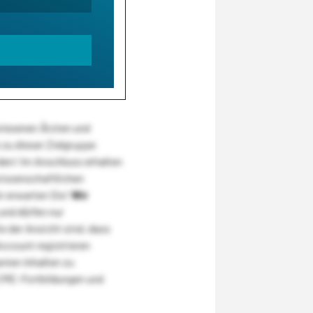
wiesenen Ärzten und
zu dieser Zielgruppe
den! Im Anschluss erhalten
wissenschaftlichen
r erwarten Sie!
Wir
und dürfen nur
 der Ansicht sind, dass
Account registrieren
nten Inhalten zu
CME-Fortbildungen und