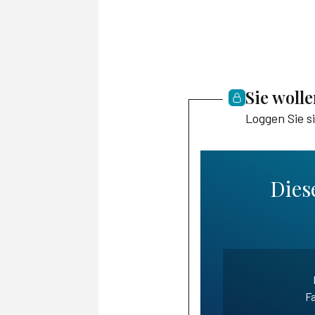
Sie woll
Loggen Sie s
Diese
Fa