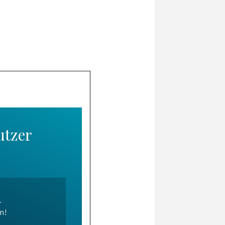
utzer
.
en!