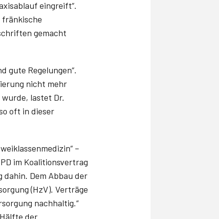
xisablauf eingreift“.
 fränkische
rschriften gemacht
nd gute Regelungen“.
tierung nicht mehr
 wurde, lastet Dr.
o oft in dieser
Zweiklassenmedizin“ –
SPD im Koalitionsvertrag
g dahin. Dem Abbau der
sorgung (HzV). Verträge
rsorgung nachhaltig.“
 Hälfte der