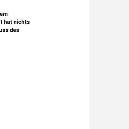
inem
 hat nichts
uss des