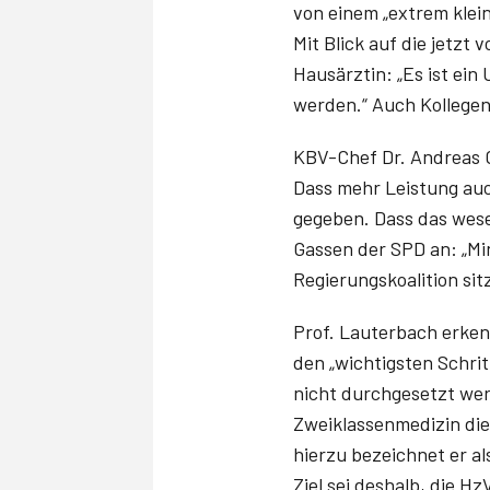
von einem „extrem klein
Mit Blick auf die jetz
Hausärztin: „Es ist ein
werden.“ Auch Kollegen
KBV-Chef Dr. Andreas G
Dass mehr Leistung auc
gegeben. Dass das wesen
Gassen der SPD an: „Min
Regierungsko­alition si
Prof. Lauterbach erken
den „wichtigsten Schrit
nicht durchgesetzt we
Zweiklassenmedizin die
hierzu bezeichnet er al
Ziel sei deshalb, die H