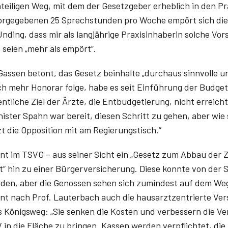
teiligen Weg, mit dem der Gesetzgeber erheblich in den Pra
t vorgegebenen 25 Sprechstunden pro Woche empört sich die
 Unding, dass mir als langjährige Praxisinhaberin solche Vo
 seien „mehr als empört“.
assen betont, das Gesetz beinhalte „durchaus sinnvolle u
h mehr Honorar folge, habe es seit Einführung der Budge
tliche Ziel der Ärzte, die Entbudgetierung, nicht erreicht
ister Spahn war bereit, diesen Schritt zu gehen, aber wie s
tzt die Opposition mit am Regierungstisch.“
nt im TSVG – aus seiner Sicht ein „Gesetz zum Abbau der 
t“ hin zu einer Bürgerversicherung. Diese konnte von der 
rden, aber die Genossen sehen sich zumindest auf dem We
nt nach Prof. Lauterbach auch die hausarztzentrierte Ver
s Königsweg: „Sie senken die Kosten und verbessern die Ve
zV in die Fläche zu bringen. Kassen werden verpflichtet, die