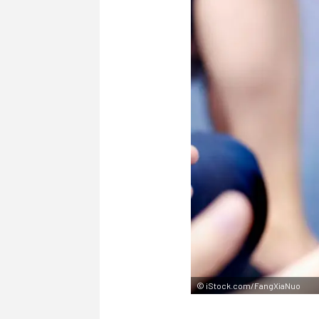
©
iStock.com/FangXiaNuo