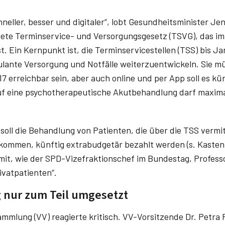
neller, besser und digitaler“, lobt Gesundheitsminister J
ete Terminservice- und Versorgungsgesetz (TSVG), das im
t. Ein Kernpunkt ist, die Terminservicestellen (TSS) bis J
ulante Versorgung und Notfälle weiterzuentwickeln. Sie m
 erreichbar sein, aber auch online und per App soll es kün
auf eine psychotherapeutische Akutbehandlung darf maxim
soll die Behandlung von Patienten, die über die TSS vermit
ommen, künftig extrabudgetär bezahlt werden (s. Kasten)
it, wie der SPD-Vizefraktionschef im Bundestag, Professo
rivatpatienten“.
 nur zum Teil umgesetzt
mmlung (VV) reagierte kritisch. VV-Vorsitzende Dr. Petra 