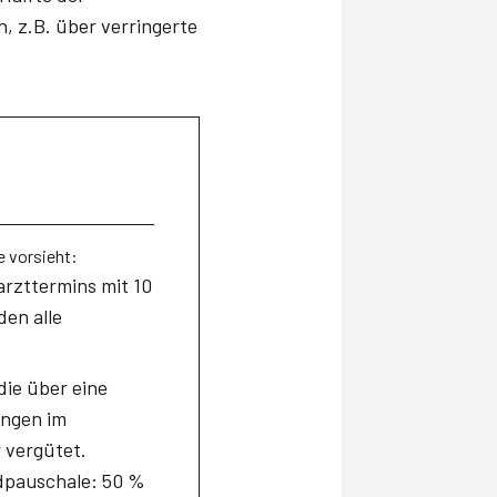
, z.B. über verringerte
e vorsieht:
arzttermins mit 10
en alle
die über eine
ungen im
 vergütet.
ndpauschale: 50 %