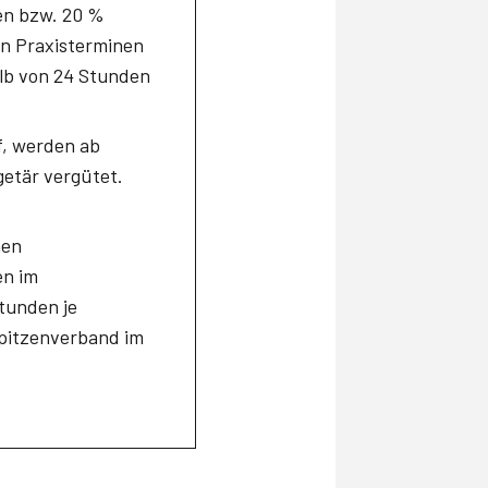
gen bzw. 20 %
en Praxisterminen
alb von 24 Stunden
f, werden ab
getär vergütet.
hen
en im
tunden je
pitzenverband im