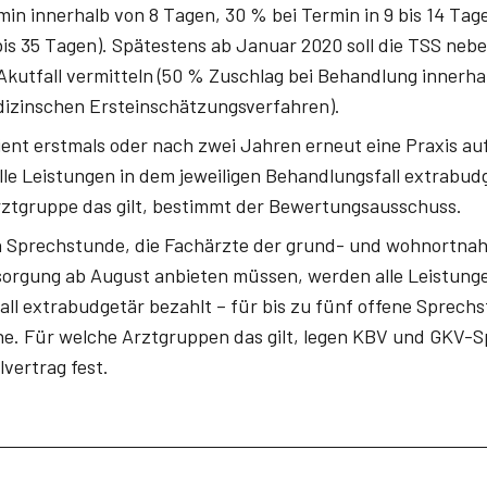
min innerhalb von 8 Tagen, 30 % bei Termin in 9 bis 14 Ta
 bis 35 Tagen). Spätestens ab Januar 2020 soll die TSS neb
 Akutfall vermitteln (50 % Zuschlag bei Behandlung innerh
izinschen Ersteinschätzungsverfahren).
ient erstmals oder nach zwei Jahren erneut eine Praxis au
lle Leistungen in dem jeweiligen Behandlungsfall extrabud
ztgruppe das gilt, bestimmt der Bewertungsausschuss.
n Sprechstunde, die Fachärzte der grund- und wohnortna
orgung ab August anbieten müssen, werden alle Leistung
ll extrabudgetär bezahlt – für bis zu fünf offene Sprechs
e. Für welche Arztgruppen das gilt, legen KBV und GKV-S
vertrag fest.