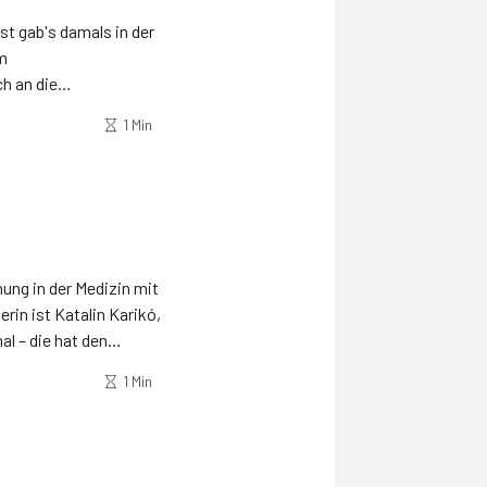
nst gab's damals in der
im
h an die
ie denkt.
1 Min
ung in der Medizin mit
rin ist Katalin Karikó,
 – die hat den
1 Min