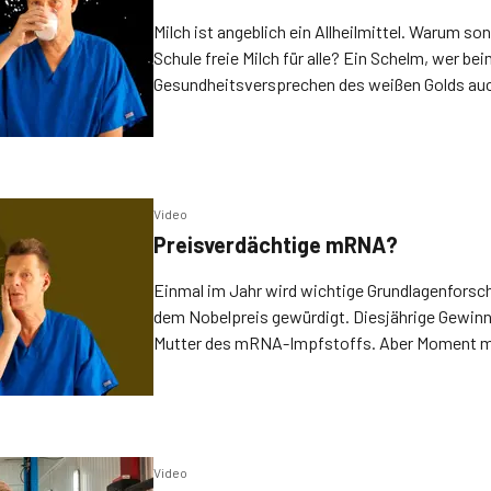
Milch ist angeblich ein Allheilmittel. Warum so
Schule freie Milch für alle? Ein Schelm, wer be
Gesundheitsversprechen des weißen Golds auc
milliardenschwer subventionierte Milchindustr
Video
Preisverdächtige mRNA?
Einmal im Jahr wird wichtige Grundlagenforsch
dem Nobelpreis gewürdigt. Diesjährige Gewinne
Mutter des mRNA-Impfstoffs. Aber Moment mal
Nobelpreis doch gar nicht bekommen?!
Video