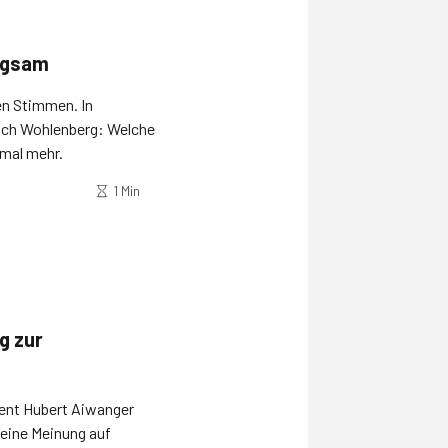
igsam
en Stimmen. In
sich Wohlenberg: Welche
 mal mehr.
1 Min
g zur
dent Hubert Aiwanger
seine Meinung auf