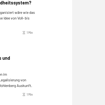
ndheitssystem?
ganisiert wäre wie das
 Idee von Voll- bis
1 Min
s und
en im
Legalisierung von
Wohlenberg Auskunft.
1 Min