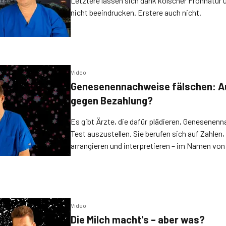
Letztere lassen sich dank kölscher Frohnatur 
nicht beeindrucken. Erstere auch nicht.
Video
Genesenennachweise fälschen: Au
gegen Bezahlung?
Es gibt Ärzte, die dafür plädieren, Genesene
Test auszustellen. Sie berufen sich auf Zahlen, 
arrangieren und interpretieren – im Namen von
„Vernunft“. Wohlenberg zweifelt an dieser Meth
Video
Die Milch macht's – aber was?