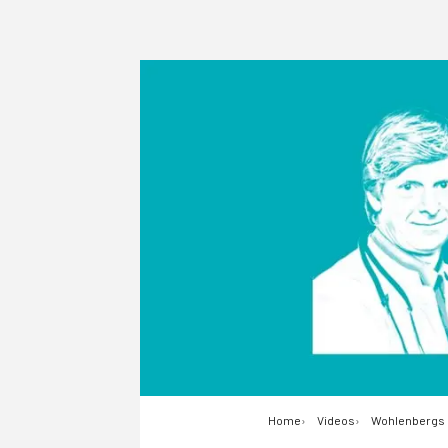
Home
Videos
Wohlenbergs H