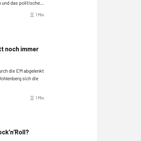
 und das politische
echnet nach.
1 Min
tt noch immer
urch die EM abgelenkt
Wohlenberg sich die
1 Min
ck’n’Roll?