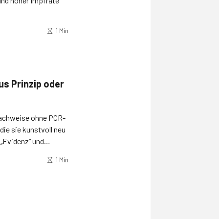
und hoher Impfrate
1 Min
s Prinzip oder
nnachweise ohne PCR-
die sie kunstvoll neu
 „Evidenz“ und
odik.
1 Min