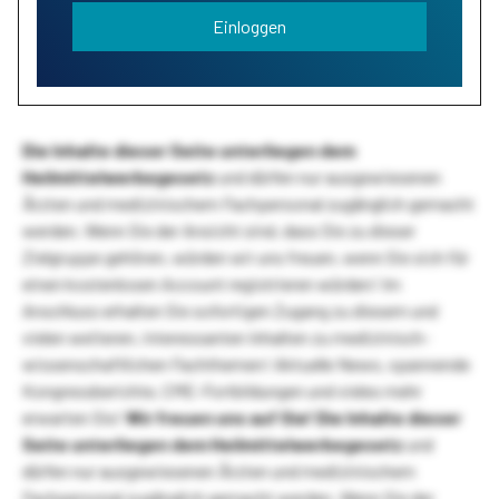
Einloggen
Die Inhalte dieser Seite unterliegen dem
Heilmittelwerbegesetz
und dürfen nur ausgewiesenen
Ärzten und medizinischem Fachpersonal zugänglich gemacht
werden. Wenn Sie der Ansicht sind, dass Sie zu dieser
Zielgruppe gehören, würden wir uns freuen, wenn Sie sich für
einen kostenlosen Account registrieren würden! Im
Anschluss erhalten Sie sofortigen Zugang zu diesem und
vielen weiteren, interessanten Inhalten zu medizinisch-
wissenschaftlichen Fachthemen! Aktuelle News, spannende
Kongressberichte, CME-Fortbildungen und vieles mehr
erwarten Sie!
Wir freuen uns auf Sie!
Die Inhalte dieser
Seite unterliegen dem Heilmittelwerbegesetz
und
dürfen nur ausgewiesenen Ärzten und medizinischem
Fachpersonal zugänglich gemacht werden. Wenn Sie der