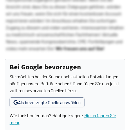
Ansicht sind, dass Sie zu dieser Zielgruppe gehören, würden
wir uns freuen, wenn Sie sich für einen kostenlosen Account
registrieren würden! Im Anschluss erhalten Sie sofortigen
Zugang zu diesem und vielen weiteren, interessanten Inhalten
zu medizinisch-wissenschaftlichen Fachthemen! Aktuelle
News, spannende Kongressberichte, CME-Fortbildungen und
vieles mehr erwarten Sie!
Wir freuen uns auf Sie!
Bei Google bevorzugen
Sie möchten bei der Suche nach aktuellen Entwicklungen
häufiger unsere Beiträge sehen? Dann fügen Sie uns jetzt
zu Ihren bevorzugten Quellen hinzu.
Als bevorzugte Quelle auswählen
Wie funktioniert das? Häufige Fragen:
Hier erfahren Sie
mehr