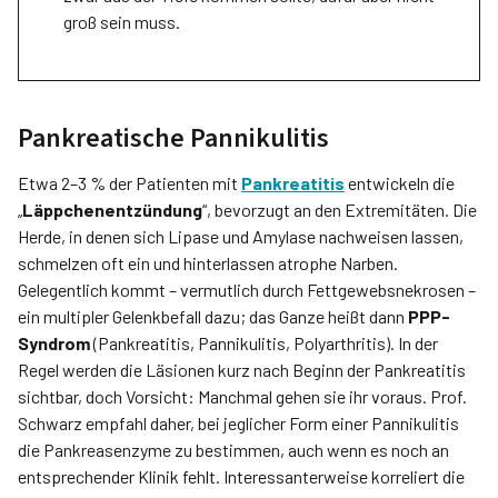
groß sein muss.
Pankreatische Pannikulitis
Etwa 2–3 % der Patienten mit
Pankreatitis
entwickeln die
„
Läppchenentzündung
“, bevorzugt an den Extremitäten. Die
Herde, in denen sich Lipase und Amylase nachweisen lassen,
schmelzen oft ein und hinterlassen atrophe Narben.
Gelegentlich kommt – vermutlich durch Fettgewebsnekrosen –
ein multipler Gelenkbefall dazu; das Ganze heißt dann
PPP-
Syndrom
(Pankreatitis, Pannikulitis, Polyarthritis). In der
Regel werden die Läsionen kurz nach Beginn der Pankreatitis
sichtbar, doch Vorsicht: Manchmal gehen sie ihr voraus. Prof.
Schwarz empfahl daher, bei jeglicher Form einer Pannikulitis
die Pankreas­enzyme zu bestimmen, auch wenn es noch an
entsprechender Klinik fehlt. Interessanterweise korreliert die