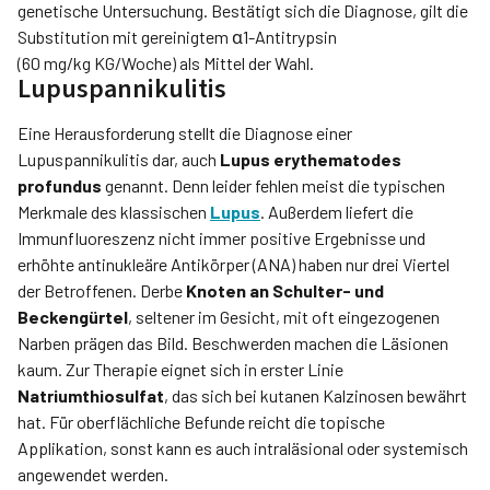
genetische Untersuchung. Bestätigt sich die Diagnose, gilt die
Substitution mit gereinigtem α1-Antitrypsin
(60 mg/kg KG/Woche) als Mittel der Wahl.
Lupuspannikulitis
Eine Herausforderung stellt die Dia­gnose einer
Lupuspannikulitis dar, auch
Lupus erythematodes
profundus
genannt. Denn leider fehlen meist die typischen
Merkmale des klassischen
Lupus
. Außerdem liefert die
Immunfluoreszenz nicht immer positive Ergebnisse und
erhöhte antinukleäre Antikörper (ANA) haben nur drei Viertel
der Betroffenen. Derbe
Knoten an Schulter- und
Beckengürtel
, seltener im Gesicht, mit oft eingezogenen
Narben prägen das Bild. Beschwerden machen die Läsionen
kaum. Zur Therapie eignet sich in erster Linie
Natriumthiosulfat
, das sich bei kutanen Kalzinosen bewährt
hat. Für oberflächliche Befunde reicht die topische
Applikation, sonst kann es auch intraläsional oder sys­temisch
angewendet werden.