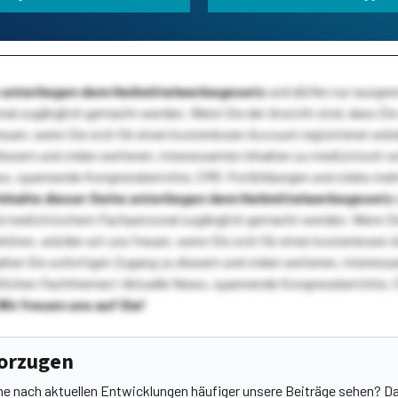
te unterliegen dem Heilmittelwerbegesetz
und dürfen nur ausge
l zugänglich gemacht werden. Wenn Sie der Ansicht sind, dass Sie 
reuen, wenn Sie sich für einen kostenlosen Account registrieren wür
diesem und vielen weiteren, interessanten Inhalten zu medizinisch-
s, spannende Kongressberichte, CME-Fortbildungen und vieles meh
Inhalte dieser Seite unterliegen dem Heilmittelwerbegesetz
 medizinischem Fachpersonal zugänglich gemacht werden. Wenn Sie
ehören, würden wir uns freuen, wenn Sie sich für einen kostenlosen 
ten Sie sofortigen Zugang zu diesem und vielen weiteren, interessa
lichen Fachthemen! Aktuelle News, spannende Kongressberichte, 
Wir freuen uns auf Sie!
vorzugen
he nach aktuellen Entwicklungen häufiger unsere Beiträge sehen? Da