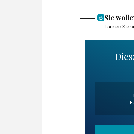
Sie woll
Loggen Sie s
Diese
Fa