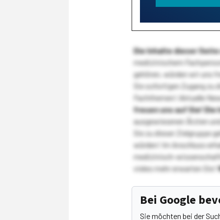
Die Inhalte dieser Sei
medizinischem Fachpersona
gehören, würden wir uns f
Sie sofortigen Zugang zu 
Fachthemen! Aktuelle New
freuen uns auf Sie!
Die 
ausgewiesenen Ärzten und
Sie zu dieser Zielgruppe g
würden! Im Anschluss erhal
medizinisch-wissenschaft
vieles mehr erwarten Sie!
Bei Google be
Sie möchten bei der Suc