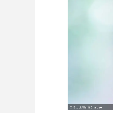
©
iStock/Manit Chaidee