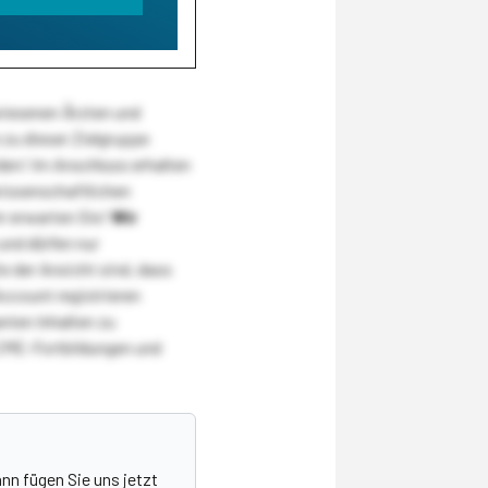
wiesenen Ärzten und
zu dieser Zielgruppe
den! Im Anschluss erhalten
wissenschaftlichen
r erwarten Sie!
Wir
und dürfen nur
 der Ansicht sind, dass
Account registrieren
nten Inhalten zu
CME-Fortbildungen und
nn fügen Sie uns jetzt