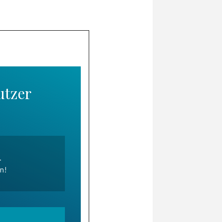
utzer
.
en!