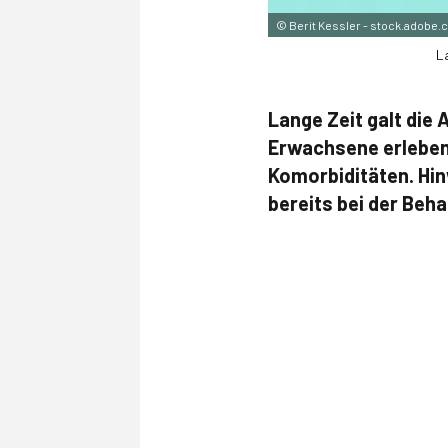
©
Berit Kessler - stock.adobe
L
Lange Zeit galt die
Erwachsene erleben 
Komorbiditäten. Hin
bereits bei der Beh