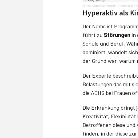
O-Ton Allgemeinmedizin: Podcast für di
Hyperaktiv als K
Der Name ist Programm
führt zu
Störungen
in
Schule und Beruf. Währ
dominiert, wandelt sic
der Grund war, warum m
Der Experte beschreibt
Belastungen das mit si
die ADHS bei Frauen of
Die Erkrankung bringt
Kreativität, Flexibilit
Betroffenen diese und v
finden, in der diese z