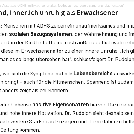
e Arztpraxis
·
ADHS im Erwachsenenalter: Modediagnose oder bislang unterdiagnostiziert?
ind, innerlich unruhig als Erwachsener
: Menschen mit ADHS zeigen ein unaufmerksames und impu
 den
sozialen Bezugssystemen
, der Wahrnehmung und im
end in der Kindheit oft eine nach außen deutlich wahrneh
h diese im Erwachsenenalter zu einer innere Unruhe. „Ich g
an es so lange übersehen hat“, schlussfolgert Dr. Rudolp
, wie sich die Symptome auf alle
Lebensbereiche
auswirke
ch bringt – auch für die Mitmenschen. Spannend ist zudem
t anders zeigt als bei Männern.
 jedoch ebenso
positive Eigenschaften
hervor. Dazu gehö
ät und hohe innere Motivation. Dr. Rudolph sieht deshalb sei
iele weitere Stärken aufzuzeigen und ihnen dabei zu helfe
ur Geltung kommen.