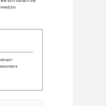
 wie sich danach die
inmedizin.
Podcast-
besonders