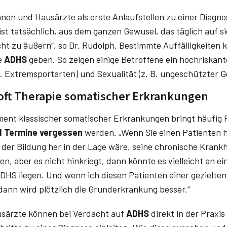
en und Hausärzte als erste Anlaufstellen zu einer Diagno
 ist tatsächlich, aus dem ganzen Gewusel, das täglich auf si
t zu äußern“, so Dr. Rudolph. Bestimmte Auffälligkeiten 
e
ADHS
geben. So zeigen einige Betroffene ein hochriskant
 B. Extremsportarten) und Sexualität (z. B. ungeschützter 
oft Therapie somatischer Erkrankungen
nt klassischer somatischer Erkrankungen bringt häufig P
 Termine vergessen
werden. „Wenn Sie einen Patienten h
n der Bildung her in der Lage wäre, seine chronische Krankh
n, aber es nicht hinkriegt, dann könnte es vielleicht an 
HS liegen. Und wenn ich diesen Patienten einer gezielte
ann wird plötzlich die Grunderkrankung besser.“
särzte können bei Verdacht auf
ADHS
direkt in der Praxis