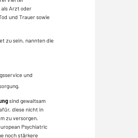
 als Arzt oder
 Tod und Trauer sowie
t zu sein, nannten die
ngsservice und
rsorgung.
gung
sind gewaltsam
für, diese nicht in
em zu versorgen.
uropean Psychia­tric
ne noch stärkere