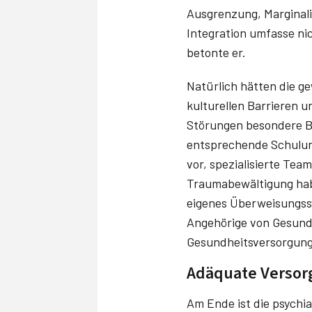
Ausgrenzung, Marginali
Integration umfasse ni
betonte er.
Natürlich hätten die g
kulturellen Barrieren 
Störungen besondere B
entsprechende Schulung
vor, spezialisierte Team
Traumabewältigung hab
eigenes Überweisungssy
Angehörige von Gesundh
Gesundheitsversorgung
Adäquate Versor
Am Ende ist die psychi