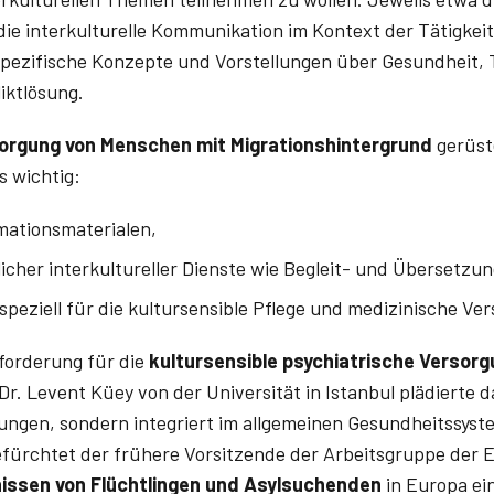
 die interkulturelle Kommunikation im Kontext der Tätigkeit
rspezifische Konzepte und Vorstellungen über Gesundheit,
liktlösung.
orgung von Menschen mit Migrationshintergrund
gerüste
s wichtig:
rmationsmaterialen,
icher interkultureller Dienste wie Begleit- und Übersetzu
peziell für die kultursensible Pflege und medizinische Ve
forderung für die
kultursensible psychiatrische Versor
r. Levent­ Küey von der Universität in Istanbul plädierte da
htungen, sondern integriert im allgemeinen Gesundheitssyst
efürchtet der frühere Vorsitzende der Arbeitsgruppe der E
issen von Flüchtlingen und Asylsuchenden
in Europa ei