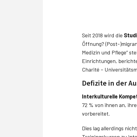
Seit 2018 wird die
Stud
Öffnung? (Post-)migran
Medizin und Pflege“ st
Einrichtungen, bericht
Charité – Universitäts
Defizite in der A
Interkulturelle Komp
72 % von ihnen an, ihr
vorbereitet.
Dies lag allerdings nic
Trainingskursen zu inte