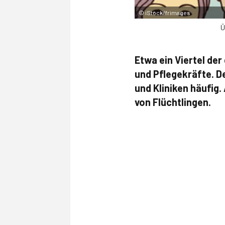
©
iStock/frimages
Ü
Etwa ein Viertel de
und Pflegekräfte. D
und Kliniken häufig
von Flüchtlingen.