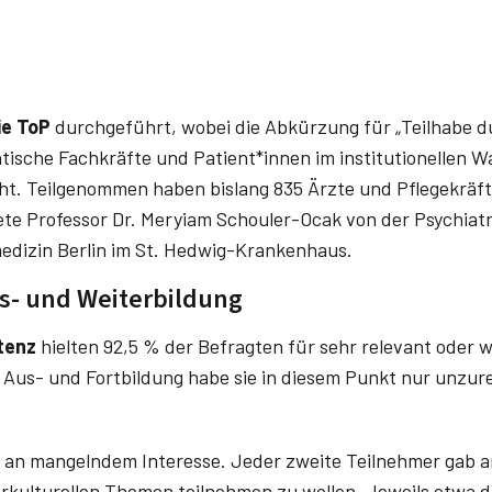
ie ToP
durchgeführt, wobei die Abkürzung für „Teilhabe du
tische Fachkräfte und Patient*innen im institutionellen W
eht. Teilgenommen haben bislang 835 Ärzte und Pflegekräft
ete Professor Dr. Meryiam Schouler-Ocak von der Psychiatr
medizin Berlin im St. Hedwig-Krankenhaus.
us- und Weiterbildung
etenz
hielten 92,5 % der Befragten für sehr relevant oder w
e Aus- und Fortbildung habe sie in diesem Punkt nur unzur
ht an mangelndem Interesse. Jeder zweite Teilnehmer gab a
rkulturellen Themen teilnehmen zu wollen. Jeweils etwa dr