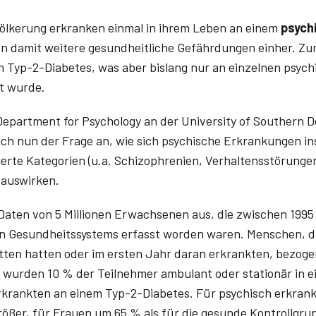
ölkerung erkranken einmal in ihrem Leben an einem
psych
n damit weitere gesundheitliche Gefährdungen einher. Zum
n Typ-2-Diabetes, was aber bislang nur an einzelnen psych
t wurde.
epartment for Psychology an der University of Southern 
ich nun der Frage an, wie sich psychische Erkrankungen 
ierte Kategorien (u.a. Schizophrenien, Verhaltensstörunge
s
auswirken.
 Daten von 5 Millionen Erwachsenen aus, die zwischen 1995
n Gesundheitssystems erfasst worden waren. Menschen, die
itten hatten oder im ersten Jahr daran erkrankten, bezogen
urden 10 % der Teilnehmer ambulant oder stationär in ei
erkrankten an einem Typ-2-Diabetes. Für psychisch erkran
rößer, für Frauen um 65 % als für die gesunde Kontrollgrup