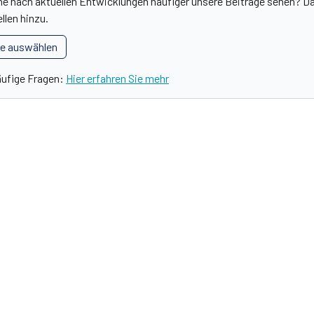
he nach aktuellen Entwicklungen häufiger unsere Beiträge sehen? Da
llen hinzu.
le auswählen
äufige Fragen:
Hier erfahren Sie mehr