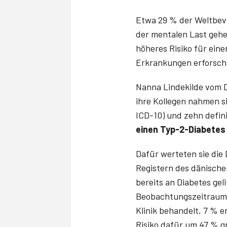
Etwa 29 % der Weltbev
der mentalen Last gehe
höheres Risiko für eine
Erkrankungen erforsch
Nanna Lindekilde vom D
ihre Kollegen nahmen s
ICD-10) und zehn defin
einen Typ-2-Diabete
Dafür werteten sie die
Registern des dänische
bereits an Diabetes gel
Beobachtungszeitraum w
Klinik behandelt, 7 % 
Risiko dafür um 47 % g