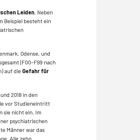
ischen Leiden
. Neben
 Beispiel besteht ein
iatrischen
Denmark, Odense, und
insgesamt (F00–F99 nach
n) auf die
Gefahr für
 und 2018 in den
 vor Studieneintritt
 sie nicht ein. Im
ner psychiatrischen
kte Männer war das
pe. Alle zehn