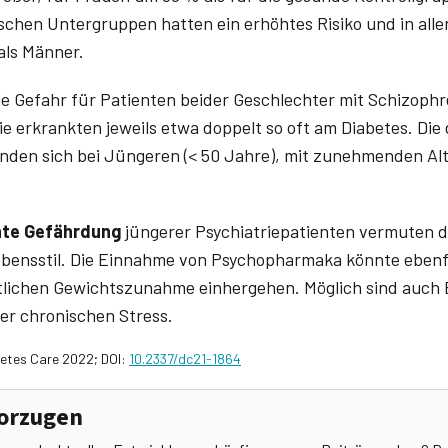
schen Untergruppen hatten ein erhöhtes Risiko und in all
als Männer.
ie Gefahr für Patienten beider Geschlechter mit Schizoph
ie erkrankten jeweils etwa doppelt so oft am Diabetes. Di
nden sich bei Jüngeren (< 50 Jahre), mit zunehmenden Alte
te Gefährdung
jüngerer Psychiatriepatienten vermuten d
ensstil. Die Einnahme von Psychopharmaka könnte ebenfall
eutlichen Gewichtszunahme einhergehen. Möglich sind auch 
er chronischen Stress.
abetes Care 2022; DOI:
10.2337/dc21-1864
vorzugen