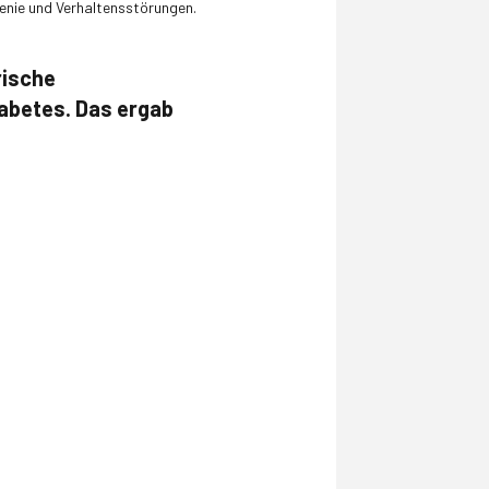
renie und Verhaltensstörungen.
rische
iabetes. Das ergab