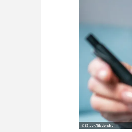
©
iStock/filadendron